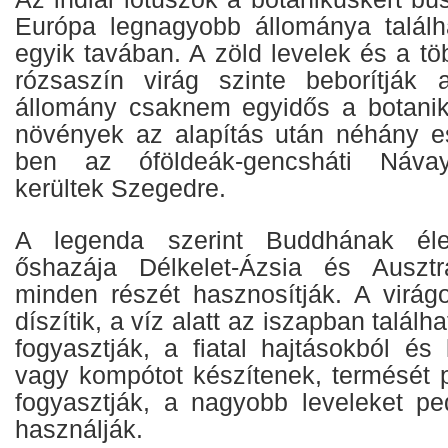
Európa legnagyobb állománya találh
egyik tavában. A zöld levelek és a t
rózsaszín virág szinte beborítják a
állomány csaknem egyidős a botaniku
növények az alapítás után néhány e
ben az óföldeák-gencsháti Návay-
kerültek Szegedre.
A legenda szerint Buddhának él
őshazája Délkelet-Ázsia és Ausztrá
minden részét hasznosítják. A virá
díszítik, a víz alatt az iszapban találh
fogyasztják, a fiatal hajtásokból és 
vagy kompótot készítenek, termését p
fogyasztják, a nagyobb leveleket p
használják.