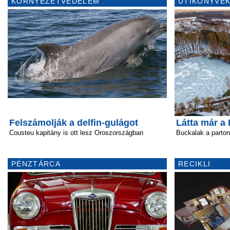
KÖRNYEZETVÉDELEM
ÚTIKÖNYVEK
Felszámolják a delfin-gulágot
Látta már a 
Cousteu kapitány is ott lesz Oroszországban
Buckalak a parton
PÉNZTÁRCA
RECIKLI