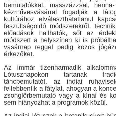
bemutatókkal, masszázzsal, henna- 
kézművesvásárral fogadják a látog
kultúrához elválaszthatatlanul kapcso
feszültségoldó módszerekről, technik
előadások hallhatók, sőt az érde
módszert a helyszínen ki is próbálh
vasárnap reggel pedig közös jógázá
érkezőket.
Az immár tizenharmadik alkalomma
Lótusznapokon tartanak tradic
táncbemutatót, az indiai ruhavisele
fellebbentik a fátylat, ahogyan a koncer
zsonglőrbemutató vagy a kínai és kor
sem hiányozhat a programok közül.
Az indiai lótuszok a botanikuskert b