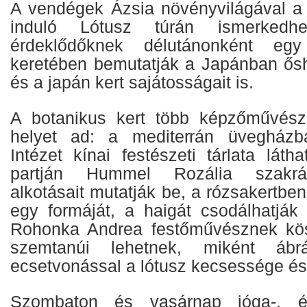
A vendégek Ázsia növényvilágával a
induló Lótusz túrán ismerked
érdeklődőknek délutánonként eg
keretében bemutatják a Japánban ős
és a japán kert sajátosságait is.
A botanikus kert több képzőművészet
helyet ad: a mediterrán üvegházb
Intézet kínai festészeti tárlata láth
partján Hummel Rozália szakrál
alkotásait mutatják be, a rózsakertben
egy formáját, a haigát csodálhatják
Rohonka Andrea festőművésznek kö
szemtanúi lehetnek, miként ábr
ecsetvonással a lótusz kecsessége é
Szombaton és vasárnap jóga-, é