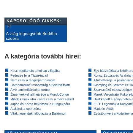
KAPCSOLÓDÓ CIKKEK:
A világ legnagyobb Buddha-
szobra
A kategória további hírei:
Kína: bepillantás a holnap világába
Egy hátizsákkal a felhőkarc
Fedezze fel a Tisza-tavat!
Koncz Zsuzsa és Azahriah
Nem csak a tengerpart hívogat
A futball ereje, a pályán inn
Levendulaillatú csodavilág a Balaton fölött
Glamping és Balaton: ezt ke
A vb, ami milliárdokat termel
Szarvasűző messzeségek
Élményekkel teli hétvége a MondoConon
Marék Veronikától Kukorell
Milliók kelnek útra - nem csak a meccsekért
Díjat kapott a Könyvhéten
Japán és Korea beköltözik a Hungexpóra
ELTE Legendák a Könyvhé
Átalakult a sportzóna
Made in Vidék
Villák, legendák: időutazás a Balatonon
Ezüstöt nyert a Kodolányi