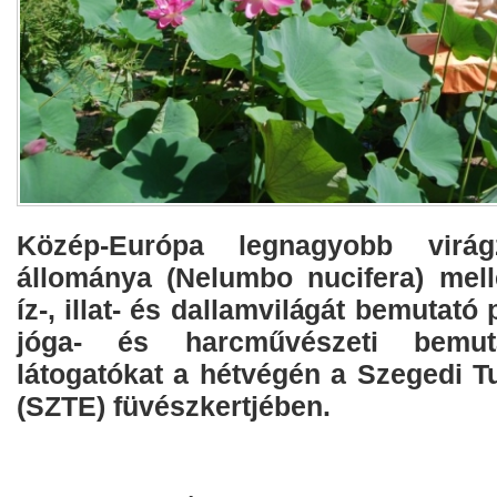
Közép-Európa legnagyobb virágz
állománya (Nelumbo nucifera) melle
íz-, illat- és dallamvilágát bemutató
jóga- és harcművészeti bemu
látogatókat a hétvégén a Szegedi
(SZTE) füvészkertjében.