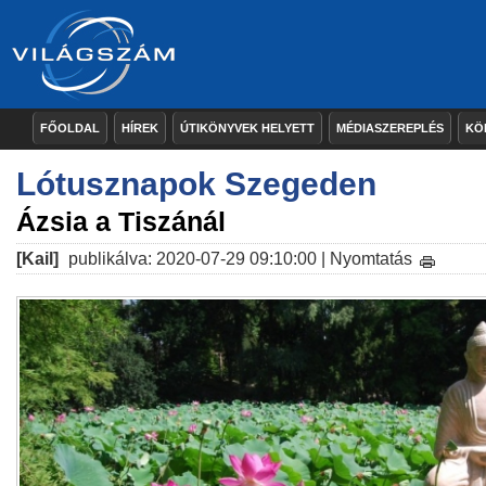
FŐOLDAL
HÍREK
ÚTIKÖNYVEK HELYETT
MÉDIASZEREPLÉS
KÖ
Lótusznapok Szegeden
Ázsia a Tiszánál
[Kail]
publikálva: 2020-07-29 09:10:00 |
Nyomtatás