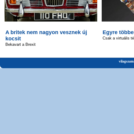
A britek nem nagyon vesznek új
Egyre többe
kocsit
Csak a virtuális t
Bekavart a Brexit
vilagszam