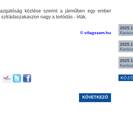
gazgatóság közlése szerint a járműben egy ember
tt sztrádaszakaszon nagy a torlódás - írták.
2025.1
© vilagszam.hu
Karács
2025.1
Karács
2025.1
Karács
KÖZ
KÖVETKEZŐ