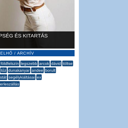
PSÉG ÉS KITARTÁS
ELHŐ / ARCHÍV
földfelszín
legszebb
arcok
dávid
töltse
tűz
dunakanyar
andee
borult
stát
segélykiáltásai
ex
erleszállás