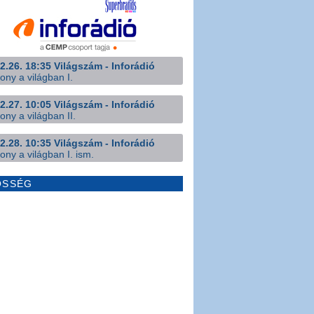
2.26. 18:35 Világszám - Inforádió
ony a világban I.
2.27. 10:05 Világszám - Inforádió
ony a világban II.
2.28. 10:35 Világszám - Inforádió
ony a világban I. ism.
ÖSSÉG