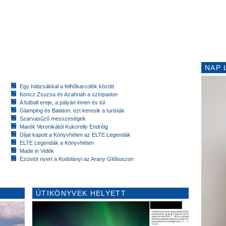
NAP 
Egy hátizsákkal a felhőkarcolók között
Koncz Zsuzsa és Azahriah a színpadon
A futball ereje, a pályán innen és túl
Glamping és Balaton: ezt keresik a turisták
Szarvasűző messzeségek
Marék Veronikától Kukorelly Endréig
Díjat kapott a Könyvhéten az ELTE Legendák
ELTE Legendák a Könyvhéten
Made in Vidék
Ezüstöt nyert a Kodolányi az Arany Glóbuszon
ÚTIKÖNYVEK HELYETT