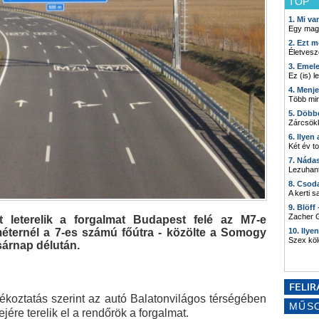
TOP
1. Mi v
Egy mag
2. Ezt m
Életvesz
3. Emel
Ez (is) l
4. Menj
Több min
5. Döbb
Zárcsökk
6. Ilyen
Két év t
7. Náda
Lezuhant
8. Csod
A kerti 
9. Blöff
Zacher G
t leterelik a forgalmat Budapest felé az M7-e
ométernél a 7-es számú főútra - közölte a Somogy
10. Ilye
Szex kö
árnap délután.
ékoztatás szerint az autó Balatonvilágos térségében
MŰS
ejére terelik el a rendőrök a forgalmat.