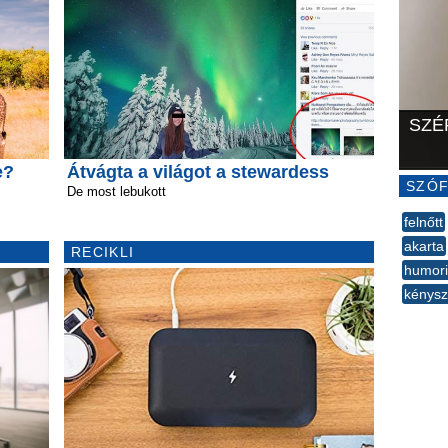
SZÉ
e?
Átvágta a világot a stewardess
SZÓF
De most lebukott
felnőtt
akarta
RECIKLI
humori
kénysz
--