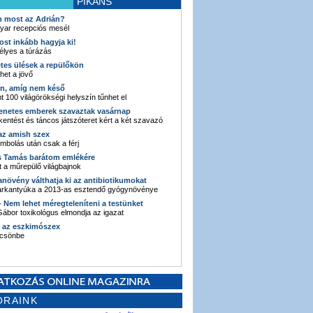
PIKÁNS
an most az Adrián?
yar recepciós mesél
ost inkább hagyja ki!
élyes a túrázás
etes ülések a repülőkön
ehet a jövő
en, amíg nem késő
t 100 világörökségi helyszín tűnhet el
enetes emberek szavaztak vasárnap
entést és táncos játszóteret kért a két szavazó
 az amish szex
ombolás után csak a férj
s Tamás barátom emlékére
 a műrepülő világbajnok
anövény válthatja ki az antibiotikumokat
sarkantyúka a 2013-as esztendő gyógynövénye
 - Nem lehet méregteleníteni a testünket
ábor toxikológus elmondja az igazat
n az eszkimószex
lcsönbe
ORAINK