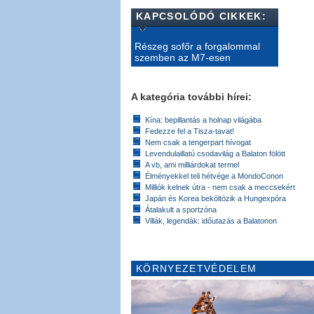
KAPCSOLÓDÓ CIKKEK:
Részeg sofőr a forgalommal
szemben az M7-esen
A kategória további hírei:
Kína: bepillantás a holnap világába
Fedezze fel a Tisza-tavat!
Nem csak a tengerpart hívogat
Levendulaillatú csodavilág a Balaton fölött
A vb, ami milliárdokat termel
Élményekkel teli hétvége a MondoConon
Milliók kelnek útra - nem csak a meccsekért
Japán és Korea beköltözik a Hungexpóra
Átalakult a sportzóna
Villák, legendák: időutazás a Balatonon
KÖRNYEZETVÉDELEM