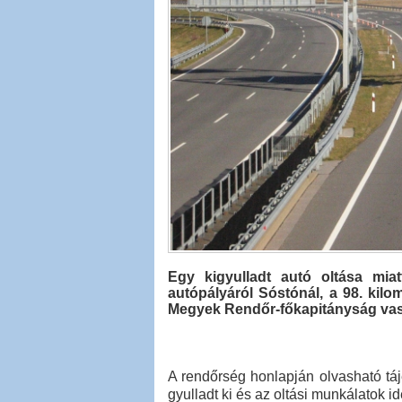
Egy kigyulladt autó oltása miat
autópályáról Sóstónál, a 98. kil
Megyek Rendőr-főkapitányság vas
A rendőrség honlapján olvasható táj
gyulladt ki és az oltási munkálatok id