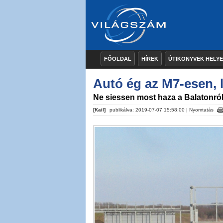
FŐOLDAL
HÍREK
ÚTIKÖNYVEK HELY
Autó ég az M7-esen, l
Ne siessen most haza a Balatonró
[Kail]
publikálva: 2019-07-07 15:58:00 |
Nyomtatás