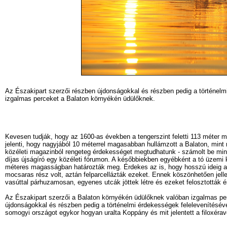
Az Északipart szerzői részben újdonságokkal és részben pedig a történelm
izgalmas perceket a Balaton környékén üdülőknek.
Kevesen tudják, hogy az 1600-as években a tengerszint feletti 113 méter ma
jelenti, hogy nagyjából 10 méterrel magasabban hullámzott a Balaton, mint 
közéleti magazinból rengeteg érdekességet megtudhatunk - számolt be min
díjas újságíró egy közéleti fórumon. A későbbiekben egyébként a tó üzemi kö
méteres magasságban határozták meg. Érdekes az is, hogy hosszú ideig a 
mocsaras rész volt, aztán felparcellázták ezeket. Ennek köszönhetően jelle
vasúttal párhuzamosan, egyenes utcák jöttek létre és ezeket felosztották é
Az Északipart szerzői a Balaton környékén üdülőknek valóban izgalmas p
újdonságokkal és részben pedig a történelmi érdekességek felelevenítésév
somogyi országot egykor hogyan uralta Koppány és mit jelentett a filoxér