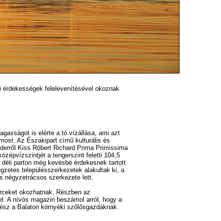
i érdekességek felelevenítésével okoznak
gasságot is elérte a tó vízállása, ami azt
most. Az Északipart című kulturális és
derről Kiss Róbert Richard Prima Primissima
zépvízszintjét a tengerszint feletti 104,5
déli parton még kevésbé érdekesnek tartott
gzetes településszerkezetek alakultak ki, a
s négyzetrácsos szerkezete lett.
erceket okozhatnak. Részben az
el. A nívós magazin beszámol arról, hogy a
avész a Balaton környéki szőlősgazdáknak.