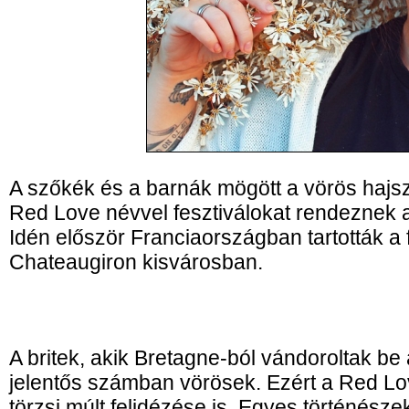
A szőkék és a barnák mögött a vörös hajszí
Red Love névvel fesztiválokat rendeznek 
Idén először Franciaországban tartották a 
Chateaugiron kisvárosban.
A britek, akik Bretagne-ból vándoroltak be
jelentős számban vörösek. Ezért a Red Love
törzsi múlt felidézése is. Egyes történésze