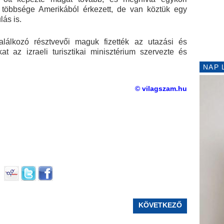
ó többsége Amerikából érkezett, de van köztük egy
lás is.
alálkozó résztvevői maguk fizették az utazási és
at az izraeli turisztikai minisztérium szervezte és
NAP 
© vilagszam.hu
KÖVETKEZŐ