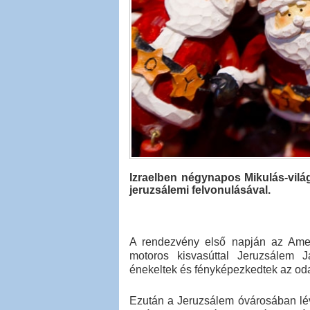
Izraelben négynapos Mikulás-vilá
jeruzsálemi felvonulásával.
A rendezvény első napján az Amer
motoros kisvasúttal Jeruzsálem J
énekeltek és fényképezkedtek az oda
Ezután a Jeruzsálem óvárosában lé