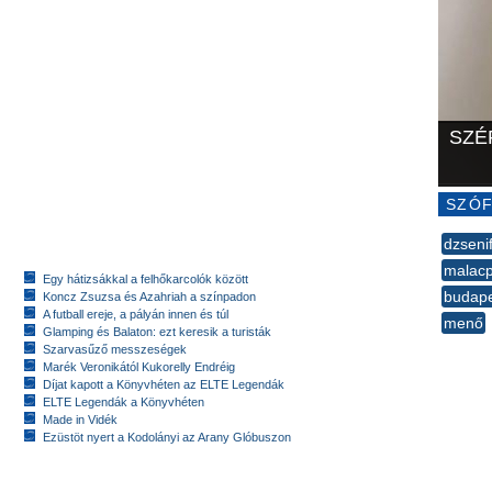
SZÉ
SZÓF
dzseni
malacp
Egy hátizsákkal a felhőkarcolók között
budap
Koncz Zsuzsa és Azahriah a színpadon
A futball ereje, a pályán innen és túl
menő
Glamping és Balaton: ezt keresik a turisták
--
Szarvasűző messzeségek
Marék Veronikától Kukorelly Endréig
Díjat kapott a Könyvhéten az ELTE Legendák
ELTE Legendák a Könyvhéten
Made in Vidék
Ezüstöt nyert a Kodolányi az Arany Glóbuszon