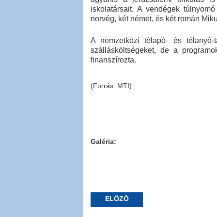
iskolatársait. A vendégek túlnyom
norvég, két német, és két román Miku
A nemzetközi télapó- és télanyó-t
szállásköltségeket, de a programok
finanszírozta.
(Forrás: MTI)
Galéria:
ELŐZŐ