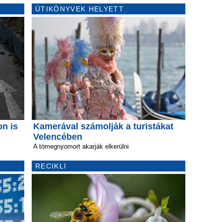
ÚTIKÖNYVEK HELYETT
on is
Kamerával számolják a turistákat
Velencében
A tömegnyomort akarják elkerülni
RECIKLI