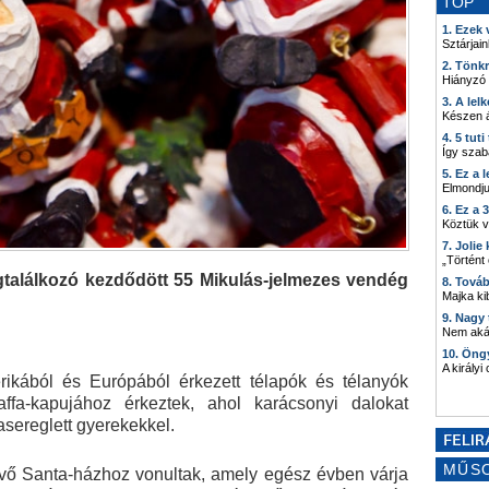
TOP
1. Ezek
Sztárjain
2. Tönk
Hiányzó
3. A lel
Készen á
4. 5 tut
Így szab
5. Ez a 
Elmondju
6. Ez a 
Köztük 
7. Joli
„Történt
gtalálkozó kezdődött 55 Mikulás-jelmezes vendég
8. Tová
Majka kib
9. Nagy
Nem akár
10. Öng
A királyi
ikából és Európából érkezett télapók és télanyók
affa-kapujához érkeztek, ahol karácsonyi dalokat
sereglett gyerekekkel.
MŰS
vő Santa-házhoz vonultak, amely egész évben várja