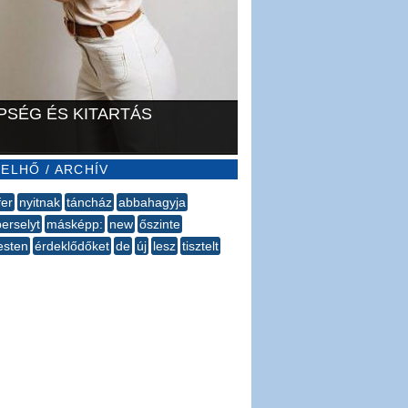
PSÉG ÉS KITARTÁS
ELHŐ / ARCHÍV
fer
nyitnak
táncház
abbahagyja
erselyt
másképp:
new
őszinte
esten
érdeklődőket
de
új
lesz
tisztelt