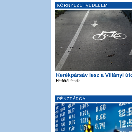
KÖRNYEZETVÉDELEM
Kerékpársáv lesz a Villányi út
Hétfőtől festik
PÉNZTÁRCA