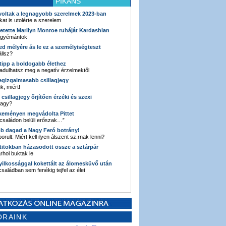
PIKÁNS
 voltak a legnagyobb szerelmek 2023-ban
kat is utolérte a szerelem
retette Marilyn Monroe ruháját Kardashian
 gyémántok
ked mélyére ás le ez a személyiségteszt
llsz?
i tipp a boldogabb élethez
adulhatsz meg a negatív érzelmektől
legizgalmasabb csillagjegy
k, miért!
3 csillagjegy őrjítően érzéki és szexi
vagy?
e keményen megvádolta Pittet
 családon belüli erőszak…”
bb dagad a Nagy Feró botrány!
orult: Miért kell ilyen álszent sz.rnak lenni?
 titokban házasodott össze a sztárpár
hol buktak le
yilkossággal kokettált az álomesküvő után
 családban sem fenékig tejfel az élet
ORAINK