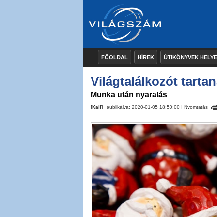
FŐOLDAL
HÍREK
ÚTIKÖNYVEK HELY
Világtalálkozót tarta
Munka után nyaralás
[Kail]
publikálva: 2020-01-05 18:50:00 |
Nyomtatás