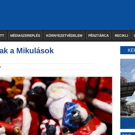
ETT
MÉDIASZEREPLÉS
KÖRNYEZETVÉDELEM
PÉNZTÁRCA
RECIKLI
nak a Mikulások
KE