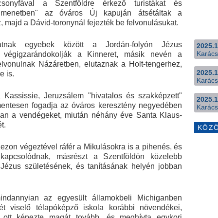
csonyfával a Szentföldre érkező turistákat és
ő menetben" az óváros Új kapuján átsétáltak a
majd a Dávid-toronynál fejezték be felvonulásukat.
atnak egyebek között a Jordán-folyón Jézus
2025.1
Karács
, végigzarándokolják a Kinneret, másik nevén a
felvonulnak Názáretben, elutaznak a Holt-tengerhez,
2025.1
 is.
Karács
 Kassissie, Jeruzsálem "hivatalos és szakképzett"
2025.1
jmentesen fogadja az óváros keresztény negyedében
Karács
ában a vendégeket, miután néhány éve Santa Klaus-
t.
KÖZ
szezon végeztével ráfér a Mikulásokra is a pihenés, és
kikapcsolódnak, másrészt a Szentföldön közelebb
Jézus születésének, és tanításának helyén jobban
indannyian az egyesült államokbeli Michiganben
 viselő télapóképző iskola korábbi növendékei,
 ott képezte magát tovább, és meghívta egykori