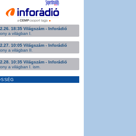
2.26. 18:35 Világszám - Inforádió
ony a világban I.
2.27. 10:05 Világszám - Inforádió
ony a világban II.
2.28. 10:35 Világszám - Inforádió
ony a világban I. ism.
ÖSSÉG