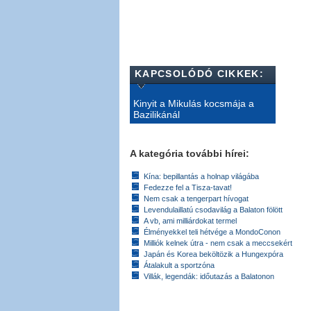
KAPCSOLÓDÓ CIKKEK:
Kinyit a Mikulás kocsmája a
Bazilikánál
A kategória további hírei:
Kína: bepillantás a holnap világába
Fedezze fel a Tisza-tavat!
Nem csak a tengerpart hívogat
Levendulaillatú csodavilág a Balaton fölött
A vb, ami milliárdokat termel
Élményekkel teli hétvége a MondoConon
Milliók kelnek útra - nem csak a meccsekért
Japán és Korea beköltözik a Hungexpóra
Átalakult a sportzóna
Villák, legendák: időutazás a Balatonon