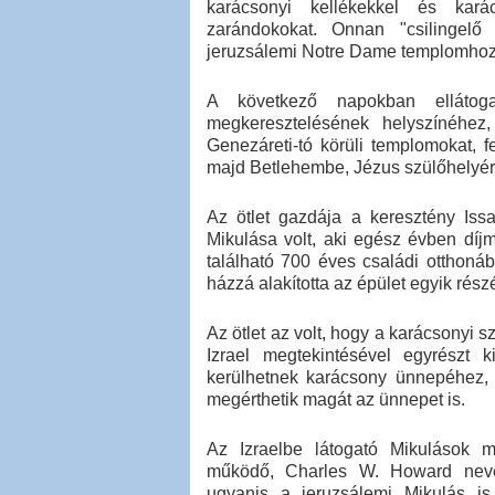
karácsonyi kellékekkel és kará
zarándokokat. Onnan "csilingel
jeruzsálemi Notre Dame templomhoz, 
A következő napokban ellátog
megkeresztelésének helyszínéhez
Genezáreti-tó körüli templomokat, 
majd Betlehembe, Jézus szülőhelyére
Az ötlet gazdája a keresztény Issa
Mikulása volt, aki egész évben dí
található 700 éves családi otthon
házzá alakította az épület egyik részé
Az ötlet az volt, hogy a karácsonyi 
Izrael megtekintésével egyrészt 
kerülhetnek karácsony ünnepéhez, 
megérthetik magát az ünnepet is.
Az Izraelbe látogató Mikulások m
működő, Charles W. Howard nevét
ugyanis a jeruzsálemi Mikulás is