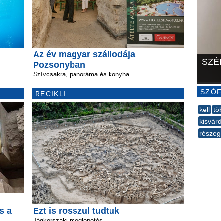
Az év magyar szállodája
SZÉ
Pozsonyban
Szívcsakra, panoráma és konyha
SZÓF
RECIKLI
kell
tö
kisvár
része
--
s a
Ezt is rosszul tudtuk
Jégkorszaki meglepetés