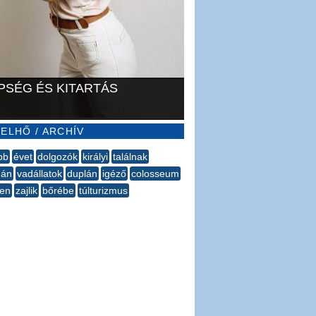
PSÉG ÉS KITARTÁS
ELHŐ / ARCHÍV
bb
évet
dolgozók
királyi
találnak
dán
vadállatok
duplán
igéző
colosseum
gen
zajlik
bőrébe
túlturizmus