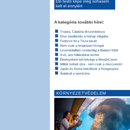
Élő festő képe még sohasem
kelt el ennyiért
A kategória további hírei:
Tropea, Calabria ékszerdoboza
Kína: bepillantás a holnap világába
Fedezze fel a Tisza-tavat!
Nem csak a tengerpart hívogat
Levendulaillatú csodavilág a Balaton fölött
A vb, ami milliárdokat termel
Élményekkel teli hétvége a MondoConon
Milliók kelnek útra - nem csak a meccsekért
Japán és Korea beköltözik a Hungexpóra
Átalakult a sportzóna
KÖRNYEZETVÉDELEM