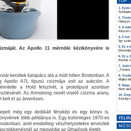
TOP
1. Ezek
Sztárjain
2. Tönk
Hiányzó
3. A lel
Készen á
4. 5 tut
Így szab
5. Ez a 
izmáját. Az Apollo 11 mérnöki kézikönyvére is
Elmondju
6. Ez a 
Köztük 
7. Joli
„Történt
ikviái kerültek kalapács alá a múlt héten Bostonban. A
8. Tová
Majka kib
ng Apollo A7L típusú csizmája volt az aukción. A
9. Nagy
rintette a Hold felszínét, a prototípust azonban
Nem akár
lesztésénél. Az Armstrong nevét viselő csizma arany,
10. Öng
 kelt el az árverésen.
A királyi
erepelt még egy dedikált fénykép és egy könyv is,
könyvének több példánya is. Egy különleges 1970-es
Bostonban, amit eredetileg vészhelyzetekre terveztek
MŰS
áscsökkenésnél az megvédje az űrhajósok életét.