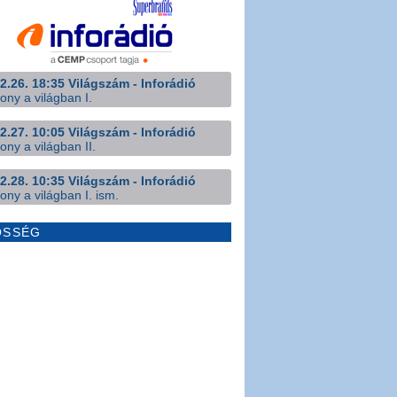
2.26. 18:35 Világszám - Inforádió
ony a világban I.
2.27. 10:05 Világszám - Inforádió
ony a világban II.
2.28. 10:35 Világszám - Inforádió
ony a világban I. ism.
ÖSSÉG