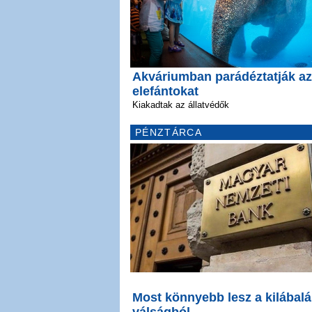
Akváriumban parádéztatják az
elefántokat
Kiakadtak az állatvédők
PÉNZTÁRCA
Most könnyebb lesz a kilábalá
válságból