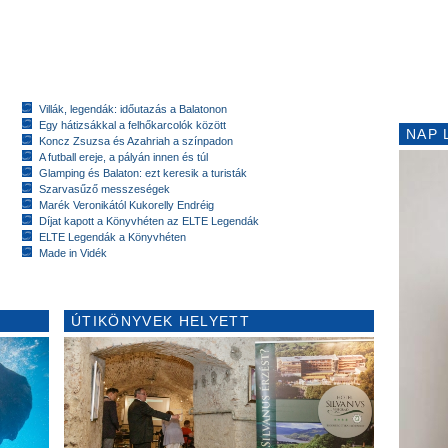
Villák, legendák: időutazás a Balatonon
Egy hátizsákkal a felhőkarcolók között
NAP 
Koncz Zsuzsa és Azahriah a színpadon
A futball ereje, a pályán innen és túl
Glamping és Balaton: ezt keresik a turisták
Szarvasűző messzeségek
Marék Veronikától Kukorelly Endréig
Díjat kapott a Könyvhéten az ELTE Legendák
ELTE Legendák a Könyvhéten
Made in Vidék
ÚTIKÖNYVEK HELYETT