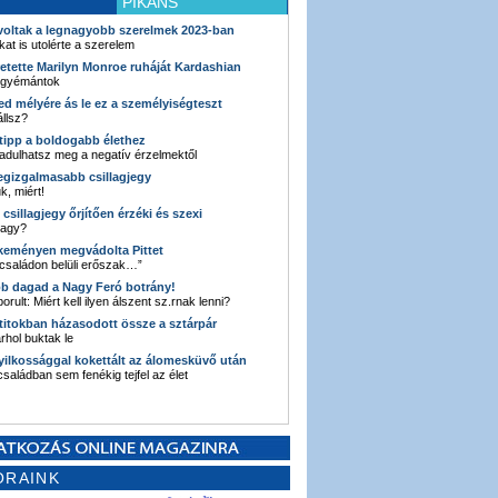
PIKÁNS
 voltak a legnagyobb szerelmek 2023-ban
kat is utolérte a szerelem
retette Marilyn Monroe ruháját Kardashian
 gyémántok
ked mélyére ás le ez a személyiségteszt
llsz?
i tipp a boldogabb élethez
adulhatsz meg a negatív érzelmektől
legizgalmasabb csillagjegy
k, miért!
3 csillagjegy őrjítően érzéki és szexi
vagy?
e keményen megvádolta Pittet
 családon belüli erőszak…”
bb dagad a Nagy Feró botrány!
orult: Miért kell ilyen álszent sz.rnak lenni?
 titokban házasodott össze a sztárpár
hol buktak le
yilkossággal kokettált az álomesküvő után
 családban sem fenékig tejfel az élet
ORAINK