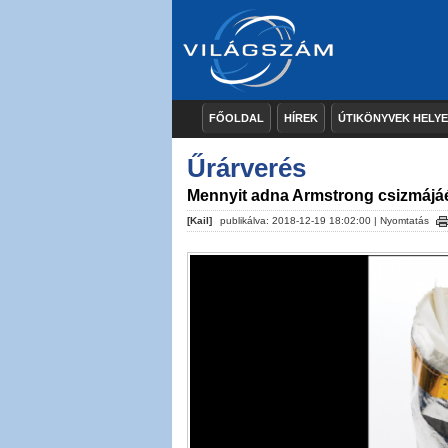
FŐOLDAL
HÍREK
ÚTIKÖNYVEK HELY
Űrárverés
Mennyit adna Armstrong csizmájá
[Kail]
publikálva: 2018-12-19 18:02:00 |
Nyomtatás