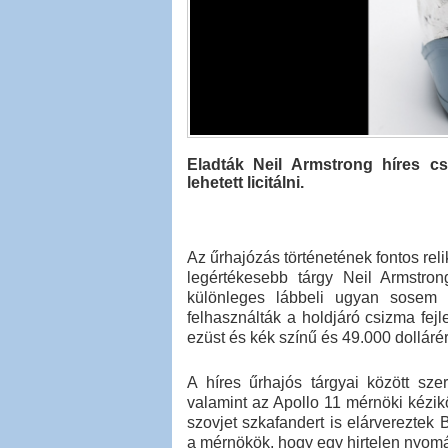
Eladták Neil Armstrong híres cs
lehetett licitálni.
Az űrhajózás történetének fontos rel
legértékesebb tárgy Neil Armstro
különleges lábbeli ugyan sosem é
felhasználták a holdjáró csizma fej
ezüst és kék színű és 49.000 dollárért
A híres űrhajós tárgyai között sz
valamint az Apollo 11 mérnöki kézi
szovjet szkafandert is elárvereztek 
a mérnökök, hogy egy hirtelen nyom