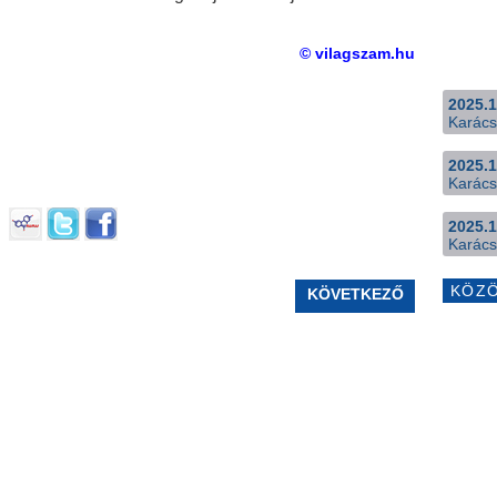
© vilagszam.hu
2025.1
Karács
2025.1
Karács
2025.1
Karács
KÖZ
KÖVETKEZŐ