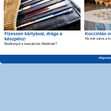
Fizessen kártyával, drága a
Koccintás o
készpénz!
Ha már zárva a k
Bealkonyul a tranzakciós illetéknek?
vilagszam