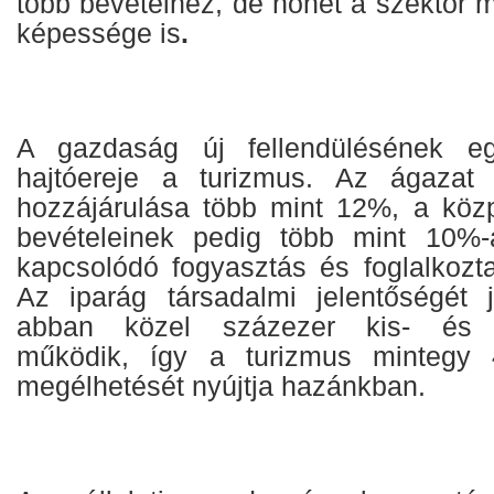
több bevételhez, de nőhet a szektor 
képessége is
.
A gazdaság új fellendülésének eg
hajtóereje a turizmus. Az ágazat
hozzájárulása több mint 12%, a közp
bevételeinek pedig több mint 10%-
kapcsolódó fogyasztás és foglalkozt
Az iparág társadalmi jelentőségét 
abban közel százezer kis- és k
működik, így a turizmus mintegy 
megélhetését nyújtja hazánkban.