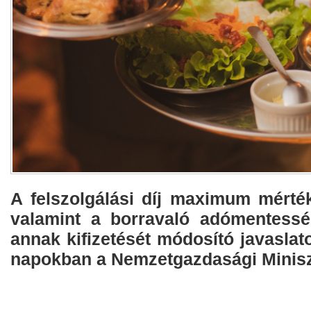
A felszolgálási díj maximum mérté
valamint a borravaló adómentesség
annak kifizetését módosító javaslato
napokban a Nemzetgazdasági Minisz