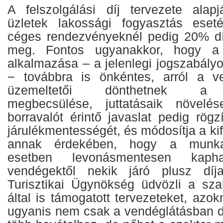
A felszolgálási díj tervezete alap
üzletek lakossági fogyasztás ese
céges rendezvényeknél pedig 20% dí
meg. Fontos ugyanakkor, hogy a f
alkalmazása – a jelenlegi jogszabály
− továbbra is önkéntes, arról a ve
üzemeltetői dönthetnek a m
megbecsülése, juttatásaik növelé
borravalót érintő javaslat pedig rög
járulékmentességét, és módosítja a kifiz
annak érdekében, hogy a munkav
esetben levonásmentesen ka
vendégektől nekik járó plusz díj
Turisztikai Ügynökség üdvözli a sz
által is támogatott tervezeteket, az
ugyanis nem csak a vendéglátásban d