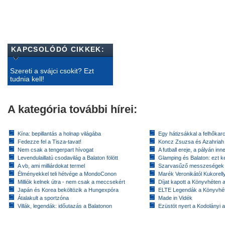
KAPCSOLÓDÓ CIKKEK:
Szereti a svájci csokit? Ezt
tudnia kell!
A kategória további hírei:
Kína: bepillantás a holnap világába
Egy hátizsákkal a felhőkarc
Fedezze fel a Tisza-tavat!
Koncz Zsuzsa és Azahriah
Nem csak a tengerpart hívogat
A futball ereje, a pályán inn
Levendulaillatú csodavilág a Balaton fölött
Glamping és Balaton: ezt ke
A vb, ami milliárdokat termel
Szarvasűző messzeségek
Élményekkel teli hétvége a MondoConon
Marék Veronikától Kukorell
Milliók kelnek útra - nem csak a meccsekért
Díjat kapott a Könyvhéten
Japán és Korea beköltözik a Hungexpóra
ELTE Legendák a Könyvhé
Átalakult a sportzóna
Made in Vidék
Villák, legendák: időutazás a Balatonon
Ezüstöt nyert a Kodolányi