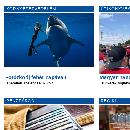
KÖRNYEZETVÉDELEM
ÚTIKÖNYVEK
Fotózkodj fehér cápával!
Magyar hang
Hihetetlen szerencséjük volt
Drukkerek foglaltá
PÉNZTÁRCA
RECIKLI