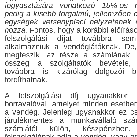
fogyasztására vonatkozó 15%-os
pedig a kisebb forgalmú, jellemzően 
egységek versenypiaci helyzetének e
hozzá.
Fontos, hogy a korábbi előírá
felszolgálási díjat továbbra se
alkalmazniuk a vendéglátóknak. De
megteszik, az része a számlának, 
összeg a szolgáltatók bevétele, 
továbbra is kizárólag dolgozói bé
fordíthatnak.
A felszolgálási díj ugyanakko
borravalóval, amelyet minden esetben
a vendég. Jelenleg ugyanakkor ez c
járulékmentes a munkavállaló sz
számlától külön, készpénzben,
felszolgálónak adja a vendég, vagy e