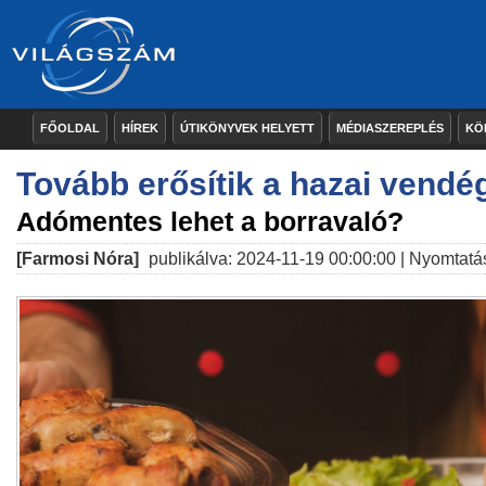
FŐOLDAL
HÍREK
ÚTIKÖNYVEK HELYETT
MÉDIASZEREPLÉS
KÖ
Tovább erősítik a hazai vendég
Adómentes lehet a borravaló?
[Farmosi Nóra]
publikálva: 2024-11-19 00:00:00 |
Nyomtatá