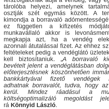
tárolóba helyezi, amelynek tartalm
osztják szét egymás között. A te
kimondja a borravaló adómentességét,
ez független a kifizetés módjá
munkavállaló akkor is levonásmen
megkapja azt, ha a vendég elekt
azonnali átutalással fizet. Az ehhez s
feltételeket pedig a vendéglátó üzlete
kell biztosítaniuk. „
A borravaló ki
bevételt jelent a vendéglátásban dol
előterjesztésnek köszönhetően immá
bankkártyával fizető vendégek 
adhatnak borravalót, tudva, hogy az
kerül. Mindez ráadásul a mun
költségoptimalizáló megoldást jele
rá
Könnyid László
.