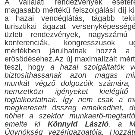
A vállalati rendezvények esetér
magasabb mértékű felszolgálási díj ki
a hazai vendéglátás, tágabb teki
turisztikai ágazat versenyképesség
üzleti rendezvények, nagyszámú k
konferenciák, kongresszusok ug
mértékben járulhatnak hozzá a 
erősödéséhez.Az új maximalizált mért
teszi, hogy
a hazai szolgáltatók v
biztosíthassanak azon magas mi
munkát végző dolgozóik számára, 
nemzetközi igényeket kielégítő
foglalkoztatnak. Íg
y nem csak a mun
megkeresett összeg emelkedhet, d
nőhet a szektor munkaerő-megtart
emelte ki
Könnyid László
, a Ma
Ügynökség vezérigazgatója. Hozzáte