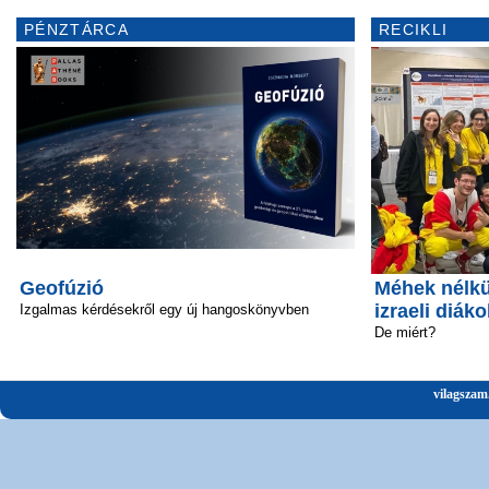
PÉNZTÁRCA
RECIKLI
Geofúzió
Méhek nélkü
izraeli diáko
Izgalmas kérdésekről egy új hangoskönyvben
De miért?
vilagszam