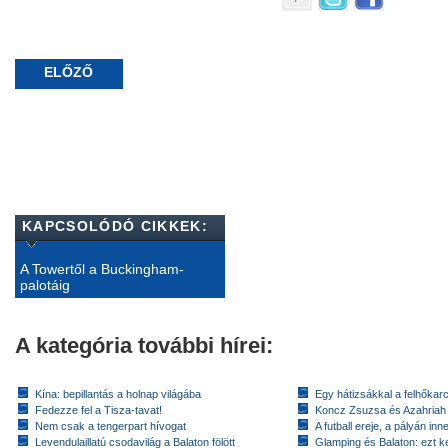
ELŐZŐ
KAPCSOLÓDÓ CIKKEK:
A Towertől a Buckingham-
palotáig
A kategória további hírei:
Kína: bepillantás a holnap világába
Egy hátizsákkal a felhőkarc
Fedezze fel a Tisza-tavat!
Koncz Zsuzsa és Azahriah
Nem csak a tengerpart hívogat
A futball ereje, a pályán inn
Levendulaillatú csodavilág a Balaton fölött
Glamping és Balaton: ezt ke