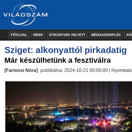
FŐOLDAL
HÍREK
ÚTIKÖNYVEK HELYETT
MÉDIASZEREPLÉS
KÖ
Sziget: alkonyattól pirkadatig
Már készülhetünk a fesztiválra
[Farmosi Nóra]
publikálva: 2024-10-21 00:00:00 |
Nyomtatá