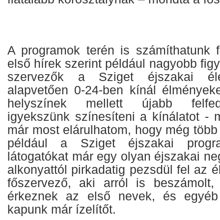
A programok terén is számíthatunk f
első hírek szerint például nagyobb fig
szervezők a Sziget éjszakai él
alapvetően 0-24-ben kínál élmények
helyszínek mellett újabb felfed
igyekszünk színesíteni a kínálatot -
már most elárulhatom, hogy még több é
például a Sziget éjszakai progra
látogatókat már egy olyan éjszakai neg
alkonyattól pirkadatig pezsdül fel az é
főszervező, aki arról is beszámolt
érkeznek az első nevek, és egyéb
kapunk már ízelítőt.