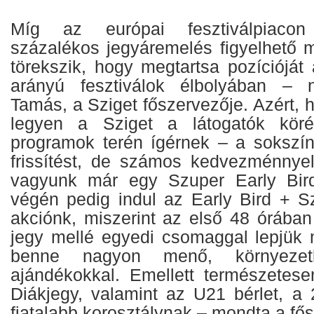
Míg az európai fesztiválpiacon
százalékos jegyáremelés figyelhető m
törekszik, hogy megtartsa pozícióját 
arányú fesztiválok élbolyában – n
Tamás, a Sziget főszervezője. Azért,
legyen a Sziget a látogatók köré
programok terén ígérnek – a sokszí
frissítést, de számos kedvezménnyel 
vagyunk már egy Szuper Early Bird
végén pedig indul az Early Bird + Sz
akciónk, miszerint az első 48 óráb
jegy mellé egyedi csomaggal lepjük 
benne nagyon menő, környezetba
ajándékokkal. Emellett természetese
Diákjegy, valamint az U21 bérlet, a
fiatalabb korosztálynak – mondta a fő