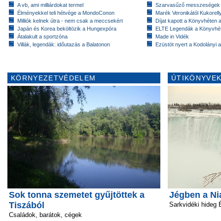
A vb, ami milliárdokat termel
Szarvasűző messzeségek
Élményekkel teli hétvége a MondoConon
Marék Veronikától Kukorell
Milliók kelnek útra - nem csak a meccsekért
Díjat kapott a Könyvhéten
Japán és Korea beköltözik a Hungexpóra
ELTE Legendák a Könyvhé
Átalakult a sportzóna
Made in Vidék
Villák, legendák: időutazás a Balatonon
Ezüstöt nyert a Kodolányi
KÖRNYEZETVÉDELEM
ÚTIKÖNYVEK
Sok tonna szemetet gyűjtöttek a
Jégben a Ni
Tiszából
Sarkvidéki hideg
Családok, barátok, cégek