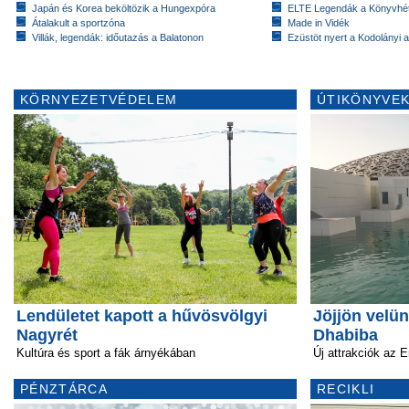
Japán és Korea beköltözik a Hungexpóra
ELTE Legendák a Könyvhé
Átalakult a sportzóna
Made in Vidék
Villák, legendák: időutazás a Balatonon
Ezüstöt nyert a Kodolányi
KÖRNYEZETVÉDELEM
ÚTIKÖNYVEK
Lendületet kapott a hűvösvölgyi
Jöjjön velü
Nagyrét
Dhabiba
Kultúra és sport a fák árnyékában
Új attrakciók az 
PÉNZTÁRCA
RECIKLI