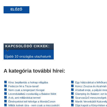
ELŐZŐ
KAPCSOLÓDÓ CIKKEK:
Újabb 10 országba utazhatunk
A kategória további hírei:
Kína: bepillantás a holnap világába
Egy hátizsákkal a felhőkarc
Fedezze fel a Tisza-tavat!
Koncz Zsuzsa és Azahriah
Nem csak a tengerpart hívogat
A futball ereje, a pályán inn
Levendulaillatú csodavilág a Balaton fölött
Glamping és Balaton: ezt ke
A vb, ami milliárdokat termel
Szarvasűző messzeségek
Élményekkel teli hétvége a MondoConon
Marék Veronikától Kukorell
Milliók kelnek útra - nem csak a meccsekért
Díjat kapott a Könyvhéten