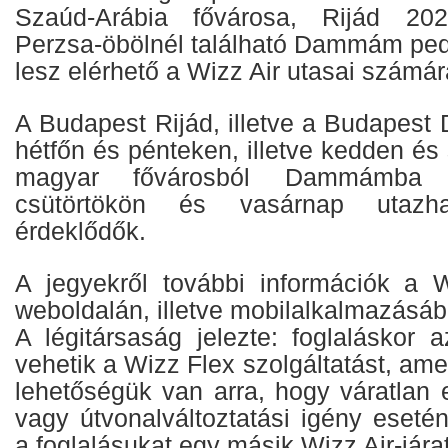
Szaúd-Arábia fővárosa, Rijád 202
Perzsa-öbölnél található Dammám pedi
lesz elérhető a Wizz Air utasai számár
A Budapest Rijád, illetve a Budapest
hétfőn és pénteken, illetve kedden é
magyar fővárosból Dammámba ta
csütörtökön és vasárnap utaz
érdeklődők.
A jegyekről további információk a W
weboldalán, illetve mobilalkalmazásáb
A légitársaság jelezte: foglaláskor 
vehetik a Wizz Flex szolgáltatást, ame
lehetőségük van arra, hogy váratlan 
vagy útvonalváltoztatási igény eseté
a foglalásukat egy másik Wizz Air-járat