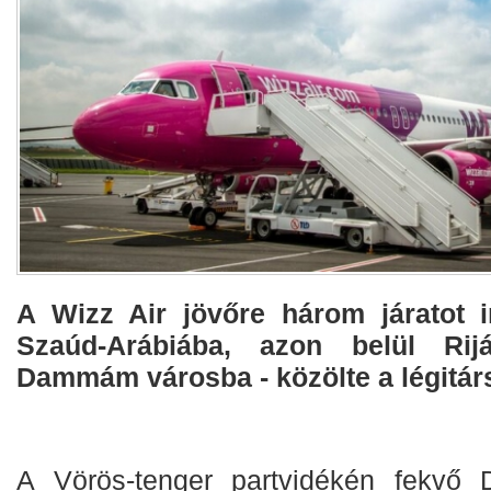
A Wizz Air jövőre három járatot i
Szaúd-Arábiába, azon belül Rij
Dammám városba - közölte a légitár
A Vörös-tenger partvidékén fekvő D