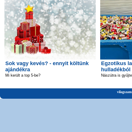
Sok vagy kevés? - ennyit költünk
Egzotikus la
ajándékra
hulladékból
Mi került a top 5-be?
Nászútra is gyűjt
vilagszam