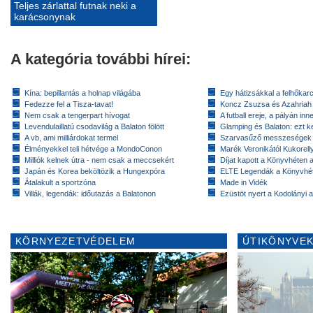
Teljes zárlattal futnak neki a
karácsonynak
A kategória további hírei:
Kína: bepillantás a holnap világába
Egy hátizsákkal a felhőkarc
Fedezze fel a Tisza-tavat!
Koncz Zsuzsa és Azahriah
Nem csak a tengerpart hívogat
A futball ereje, a pályán inn
Levendulaillatú csodavilág a Balaton fölött
Glamping és Balaton: ezt ke
A vb, ami milliárdokat termel
Szarvasűző messzeségek
Élményekkel teli hétvége a MondoConon
Marék Veronikától Kukorell
Milliók kelnek útra - nem csak a meccsekért
Díjat kapott a Könyvhéten
Japán és Korea beköltözik a Hungexpóra
ELTE Legendák a Könyvhé
Átalakult a sportzóna
Made in Vidék
Villák, legendák: időutazás a Balatonon
Ezüstöt nyert a Kodolányi
KÖRNYEZETVÉDELEM
ÚTIKÖNYVEK