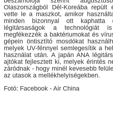
beszámolója szerint auguszt
Olaszországból Dél-Koreába repült 
vette le a maszkot, amikor használta
minden bizonnyal ott kaphatta 
légitársaságok a technológiát i
megfékezzék a baktériumokat és vírus
gépein öntisztító mosdókat használ
melyek UV-fénnyel semlegesítik a he
használat után. A japán ANA légitár
ajtókat fejlesztett ki, melyek érintés 
záródnak - hogy minél kevesebb felüle
az utasok a mellékhelyiségekben.
Fotó: Facebook - Air China