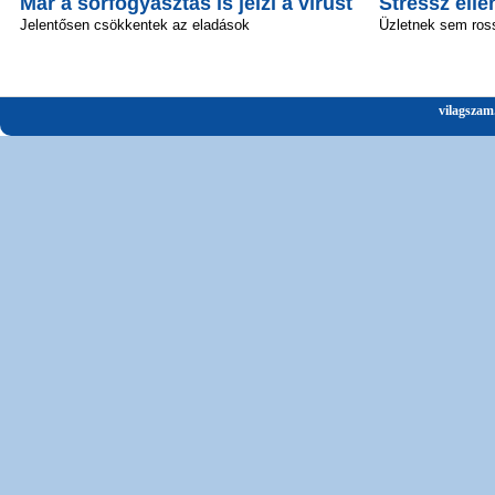
Már a sörfogyasztás is jelzi a vírust
Stressz elle
Jelentősen csökkentek az eladások
Üzletnek sem ros
vilagszam