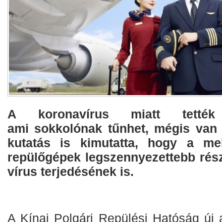
A koronavírus miatt tették
ami sokkolónak tűnhet, mégis van 
kutatás is kimutatta, hogy a mel
repülőgépek legszennyezettebb rész
vírus terjedésének is.
A Kínai Polgári Repülési Hatóság új a