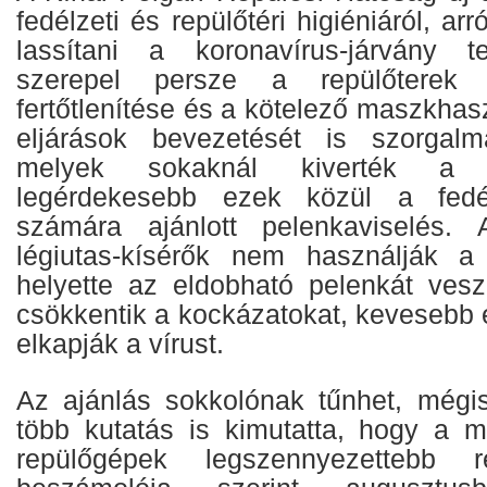
fedélzeti és repülőtéri higiéniáról, ar
lassítani a koronavírus-járvány t
szerepel persze a repülőterek 
fertőtlenítése és a kötelező maszkhasz
eljárások bevezetését is szorgal
melyek sokaknál kiverték a b
legérdekesebb ezek közül a fedél
számára ajánlott pelenkaviselés.
légiutas-kísérők nem használják a 
helyette az eldobható pelenkát vesz
csökkentik a kockázatokat, kevesebb 
elkapják a vírust.
Az ajánlás sokkolónak tűnhet, mégi
több kutatás is kimutatta, hogy a m
repülőgépek legszennyezettebb