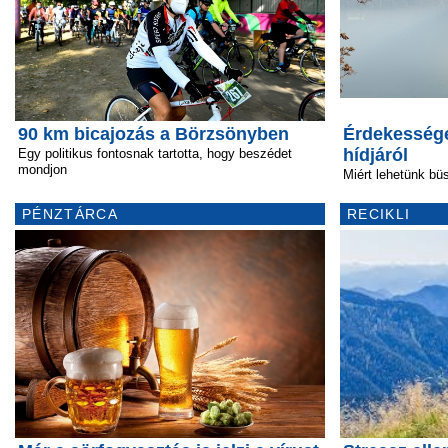
90 km bicajozás a Börzsönyben
Érdekessége
hídjáról
Egy politikus fontosnak tartotta, hogy beszédet
mondjon
Miért lehetünk bü
PÉNZTÁRCA
RECIKLI