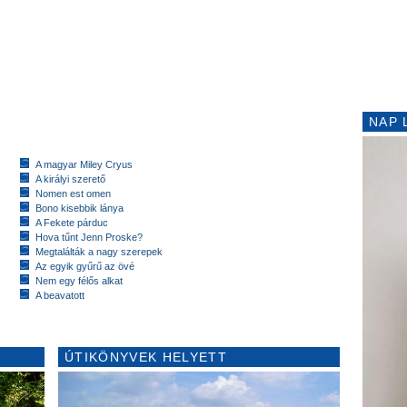
NAP 
A magyar Miley Cryus
A királyi szerető
Nomen est omen
Bono kisebbik lánya
A Fekete párduc
Hova tűnt Jenn Proske?
Megtalálták a nagy szerepek
Az egyik gyűrű az övé
Nem egy félős alkat
A beavatott
ÚTIKÖNYVEK HELYETT