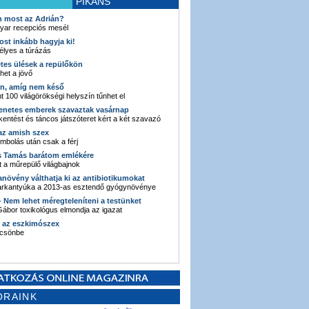
PIKÁNS
an most az Adrián?
yar recepciós mesél
ost inkább hagyja ki!
élyes a túrázás
etes ülések a repülőkön
ehet a jövő
en, amíg nem késő
t 100 világörökségi helyszín tűnhet el
enetes emberek szavaztak vasárnap
entést és táncos játszóteret kért a két szavazó
 az amish szex
ombolás után csak a férj
s Tamás barátom emlékére
 a műrepülő világbajnok
anövény válthatja ki az antibiotikumokat
sarkantyúka a 2013-as esztendő gyógynövénye
 - Nem lehet méregteleníteni a testünket
ábor toxikológus elmondja az igazat
n az eszkimószex
lcsönbe
ORAINK