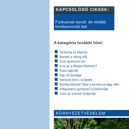
KAPCSOLÓDÓ CIKKEK:
Fizikusnak tanult, de inkább
tévébemondó lett
A kategória további hírei:
Szépség és kitartás
Ilyenek a viking nők
Ezer gyönyörű arc
Ki is az a Megan Ramsey?
Roxy ügynök
Egy nő darabjai
Nemzeti kincs született
Bomba idomok! Nina a természet lágy ölén
A Baywatch gyönyörű színésznője
Juno az istenek királynője
KÖRNYEZETVÉDELEM