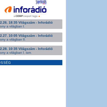
2.26. 18:35 Világszám - Inforádió
ony a világban I.
2.27. 10:05 Világszám - Inforádió
ony a világban II.
2.28. 10:35 Világszám - Inforádió
ony a világban I. ism.
ÖSSÉG