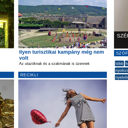
SZÉ
Ilyen turisztikai kampány még nem
SZÓF
volt
több
h
Az utazóknak és a szakmának is üzennek
nyolccs
RECIKLI
nyelvő
--