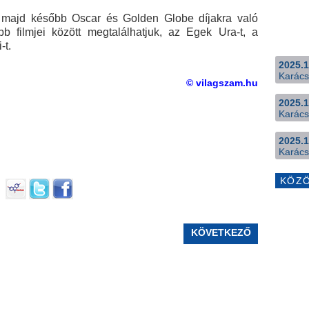
, majd később Oscar és Golden Globe díjakra való
bb filmjei között megtalálhatjuk, az Egek Ura-t, a
-t.
2025.1
Karács
© vilagszam.hu
2025.1
Karács
2025.1
Karács
KÖZ
KÖVETKEZŐ