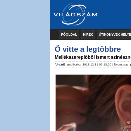
FŐOLDAL
HÍREK
ÚTIKÖNYVEK HELY
Ő vitte a legtöbbre
Mellékszereplőből ismert színész
[Ujvári]
publikálva: 2018-12-31 06:18:00 |
Nyomtatás