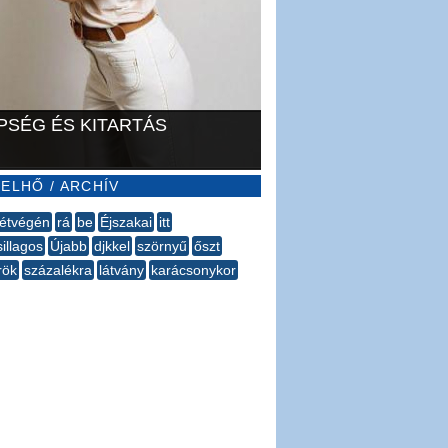
PSÉG ÉS KITARTÁS
ELHŐ / ARCHÍV
étvégén
rá
be
Éjszakai
itt
illagos
Újabb
djkkel
szörnyű
őszt
rök
százalékra
látvány
karácsonykor