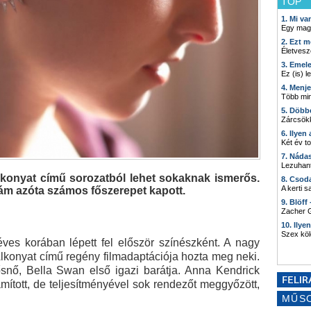
TOP
1. Mi v
Egy mag
2. Ezt m
Életvesz
3. Emel
Ez (is) l
4. Menj
Több min
5. Döbb
Zárcsökk
6. Ilyen
Két év t
7. Náda
Lezuhant
konyat című sorozatból lehet sokaknak ismerős.
8. Csod
A kerti 
 ám azóta számos főszerepet kapott.
9. Blöff
Zacher G
10. Ilye
Szex kö
éves korában lépett fel először színészként. A nagy
, Alkonyat című regény filmadaptációja hozta meg neki.
ősnő, Bella Swan első igazi barátja. Anna Kendrick
ított, de teljesítményével sok rendezőt meggyőzött,
MŰS