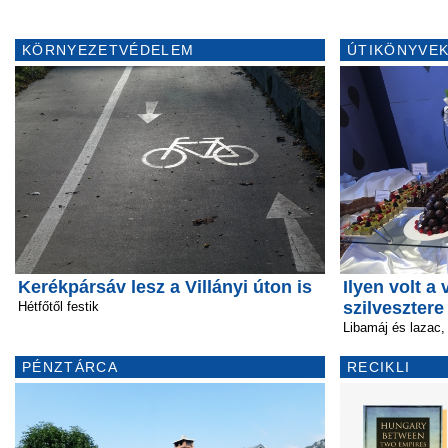
KÖRNYEZETVÉDELEM
ÚTIKÖNYVEK
Kerékpársáv lesz a Villányi úton is
Ilyen volt a
szilvesztere
Hétfőtől festik
Libamáj és lazac,
PÉNZTÁRCA
RECIKLI