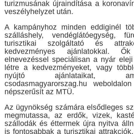
turizmusának újraindítása a koronaví
veszélyhelyzet után.
A kampányhoz minden eddiginél tö
szálláshely, vendéglátóegység, fü
turisztikai szolgáltató és attrak
kedvezményes ajánlatokkal. Ők 
elnevezéssel speciálisan a nyár elej
létre a kedvezményeket, vagy többle
nyújtó ajánlataikat, 
csodasmagyarorszag.hu weboldalon
népszerűsít az MTÜ.
Az ügynökség számára elsődleges sz
megmutassa, az erdők, vizek, kast
szállodák és éttermek újra nyitva ál
is fontosabbak a turisztikai attrakció