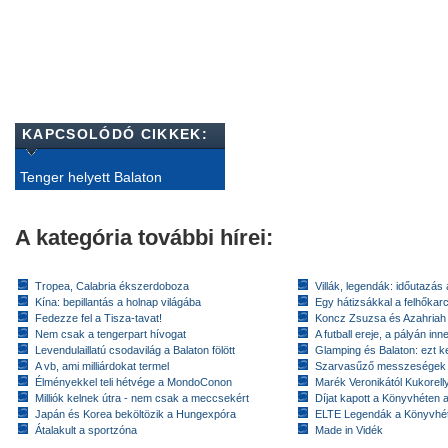
KAPCSOLÓDÓ CIKKEK:
Tenger helyett Balaton
A kategória további hírei:
Tropea, Calabria ékszerdoboza
Villák, legendák: időutazás
Kína: bepillantás a holnap világába
Egy hátizsákkal a felhőkarc
Fedezze fel a Tisza-tavat!
Koncz Zsuzsa és Azahriah
Nem csak a tengerpart hívogat
A futball ereje, a pályán inn
Levendulaillatú csodavilág a Balaton fölött
Glamping és Balaton: ezt ke
A vb, ami milliárdokat termel
Szarvasűző messzeségek
Élményekkel teli hétvége a MondoConon
Marék Veronikától Kukorell
Milliók kelnek útra - nem csak a meccsekért
Díjat kapott a Könyvhéten
Japán és Korea beköltözik a Hungexpóra
ELTE Legendák a Könyvhé
Átalakult a sportzóna
Made in Vidék