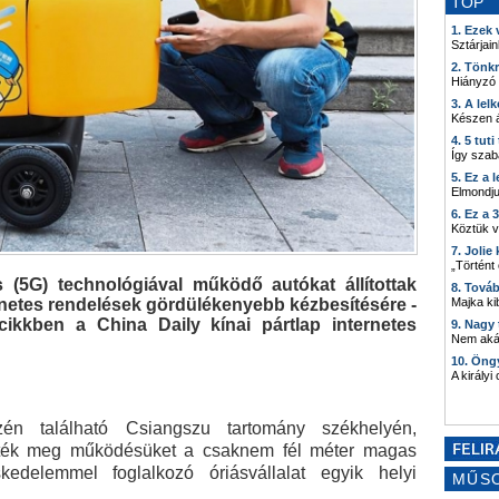
TOP
1. Ezek
Sztárjain
2. Tönk
Hiányzó
3. A lel
Készen á
4. 5 tut
Így szab
5. Ez a 
Elmondju
6. Ez a 
Köztük 
7. Joli
„Történt
s (5G) technológiával működő autókat állítottak
8. Tová
rnetes rendelések gördülékenyebb kézbesítésére -
Majka kib
cikkben a China Daily kínai pártlap internetes
9. Nagy
Nem akár
10. Öng
A királyi
szén található Csiangszu tartomány székhelyén,
ték meg működésüket a csaknem fél méter magas
edelemmel foglalkozó óriásvállalat egyik helyi
MŰS