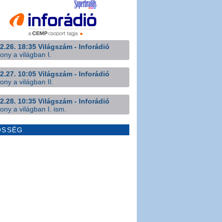
2.26. 18:35 Világszám - Inforádió
ony a világban I.
2.27. 10:05 Világszám - Inforádió
ony a világban II.
2.28. 10:35 Világszám - Inforádió
ony a világban I. ism.
ÖSSÉG