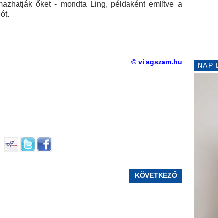
mazhatják őket - mondta Ling, példaként említve a
ót.
© vilagszam.hu
NAP 
KÖVETKEZŐ