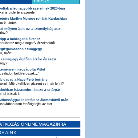
PIKÁNS
 voltak a legnagyobb szerelmek 2023-ban
kat is utolérte a szerelem
retette Marilyn Monroe ruháját Kardashian
 gyémántok
ked mélyére ás le ez a személyiségteszt
llsz?
i tipp a boldogabb élethez
adulhatsz meg a negatív érzelmektől
legizgalmasabb csillagjegy
k, miért!
3 csillagjegy őrjítően érzéki és szexi
vagy?
e keményen megvádolta Pittet
 családon belüli erőszak…”
bb dagad a Nagy Feró botrány!
orult: Miért kell ilyen álszent sz.rnak lenni?
 titokban házasodott össze a sztárpár
hol buktak le
yilkossággal kokettált az álomesküvő után
 családban sem fenékig tejfel az élet
ORAINK