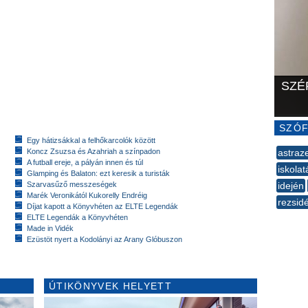
SZÉ
SZÓF
Egy hátizsákkal a felhőkarcolók között
Koncz Zsuzsa és Azahriah a színpadon
astraz
A futball ereje, a pályán innen és túl
iskolat
Glamping és Balaton: ezt keresik a turisták
Szarvasűző messzeségek
idején
Marék Veronikától Kukorelly Endréig
rezsi
Díjat kapott a Könyvhéten az ELTE Legendák
--
ELTE Legendák a Könyvhéten
Made in Vidék
Ezüstöt nyert a Kodolányi az Arany Glóbuszon
ÚTIKÖNYVEK HELYETT