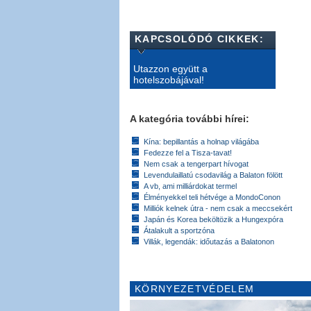
KAPCSOLÓDÓ CIKKEK:
Utazzon együtt a
hotelszobájával!
A kategória további hírei:
Kína: bepillantás a holnap világába
Fedezze fel a Tisza-tavat!
Nem csak a tengerpart hívogat
Levendulaillatú csodavilág a Balaton fölött
A vb, ami milliárdokat termel
Élményekkel teli hétvége a MondoConon
Milliók kelnek útra - nem csak a meccsekért
Japán és Korea beköltözik a Hungexpóra
Átalakult a sportzóna
Villák, legendák: időutazás a Balatonon
KÖRNYEZETVÉDELEM