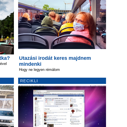
itka?
Utazási irodát keres majdnem
mindenki
ével
Hogy ne legyen rémálom
RECIKLI