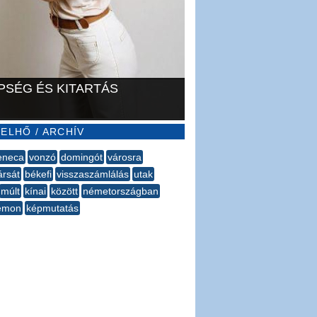
PSÉG ÉS KITARTÁS
ELHŐ / ARCHÍV
eneca
vonzó
domingót
városra
ársát
békefi
visszaszámlálás
utak
múlt
kínai
között
németországban
démon
képmutatás