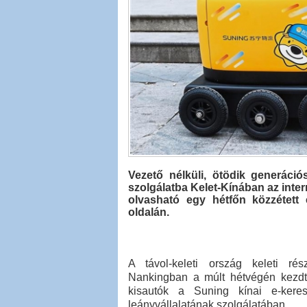
Vezető nélküli, ötödik generáció
szolgálatba Kelet-Kínában az inte
olvasható egy hétfőn közzétett 
oldalán.
A távol-keleti ország keleti ré
Nankingban a múlt hétvégén kezd
kisautók a Suning kínai e-keresk
leányvállalatának szolgálatában.