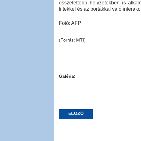
összetettebb helyzetekben is alkal
liftekkel és az portákkal való interakci
Fotó: AFP
(Forrás: MTI)
Galéria:
ELŐZŐ