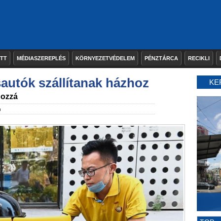
ETT
MÉDIASZEREPLÉS
KÖRNYEZETVÉDELEM
PÉNZTÁRCA
RECIKLI
autók szállítanak házhoz
KE
hozzá