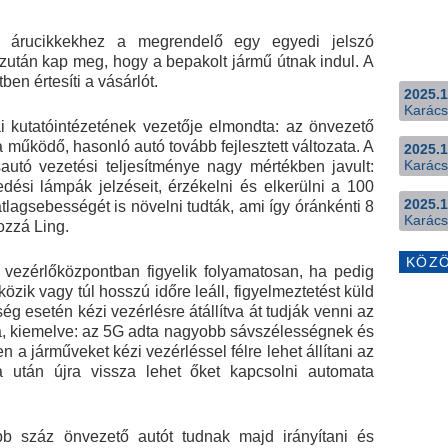
t árucikkekhez a megrendelő egy egyedi jelszó
azután kap meg, hogy a bepakolt jármű útnak indul. A
en értesíti a vásárlót.
2025.1
Karács
ai kutatóintézetének vezetője elmondta: az önvezető
a működő, hasonló autó tovább fejlesztett változata. A
2025.1
Karács
autó vezetési teljesítménye nagy mértékben javult:
dési lámpák jelzéseit, érzékelni és elkerülni a 100
2025.1
tlagsebességét is növelni tudták, ami így óránkénti 8
Karács
hozzá Ling.
KÖZ
 vezérlőközpontban figyelik folyamatosan, ha pedig
zik vagy túl hosszú időre leáll, figyelmeztetést küld
ég esetén kézi vezérlésre átállítva át tudják venni az
zta, kiemelve: az 5G adta nagyobb sávszélességnek és
 a járműveket kézi vezérléssel félre lehet állítani az
 után újra vissza lehet őket kapcsolni automata
bb száz önvezető autót tudnak majd irányítani és