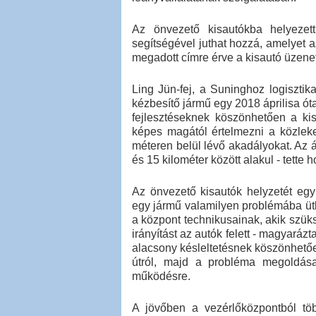
Az önvezető kisautókba helyezet
segítségével juthat hozzá, amelyet 
megadott címre érve a kisautó üzenetb
Ling Jün-fej, a Suninghoz logisztik
kézbesítő jármű egy 2018 áprilisa ót
fejlesztéseknek köszönhetően a kis
képes magától értelmezni a közleke
méteren belül lévő akadályokat. Az á
és 15 kilométer között alakul - tette 
Az önvezető kisautók helyzetét egy
egy jármű valamilyen problémába ütkö
a központ technikusainak, akik szüks
irányítást az autók felett - magyará
alacsony késleltetésnek köszönhetően
útról, majd a probléma megoldása
működésre.
A jövőben a vezérlőközpontból tö