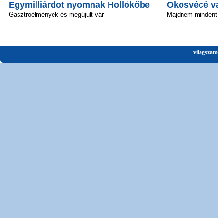
Egymilliárdot nyomnak Hollókőbe
Okosvécé vál
Gasztroélmények és megújult vár
Majdnem mindent 
vilagszam