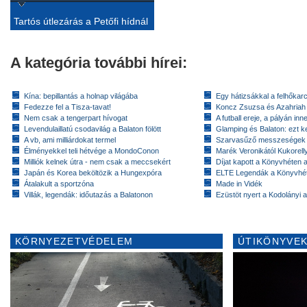
Tartós útlezárás a Petőfi hídnál
A kategória további hírei:
Kína: bepillantás a holnap világába
Egy hátizsákkal a felhőkarc
Fedezze fel a Tisza-tavat!
Koncz Zsuzsa és Azahriah
Nem csak a tengerpart hívogat
A futball ereje, a pályán inn
Levendulaillatú csodavilág a Balaton fölött
Glamping és Balaton: ezt ke
A vb, ami milliárdokat termel
Szarvasűző messzeségek
Élményekkel teli hétvége a MondoConon
Marék Veronikától Kukorell
Milliók kelnek útra - nem csak a meccsekért
Díjat kapott a Könyvhéten
Japán és Korea beköltözik a Hungexpóra
ELTE Legendák a Könyvhé
Átalakult a sportzóna
Made in Vidék
Villák, legendák: időutazás a Balatonon
Ezüstöt nyert a Kodolányi
KÖRNYEZETVÉDELEM
ÚTIKÖNYVEK