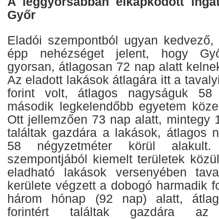
A leggyorsabban elkapkodott ingat
Győr
Eladói szempontból ugyan kedvező, 
épp nehézséget jelent, hogy Győ
gyorsan, átlagosan 72 nap alatt kelnek
Az eladott lakások átlagára itt a tavaly
forint volt, átlagos nagyságuk 58
második legkelendőbb egyetem közel
Ott jellemzően 73 nap alatt, mintegy 14
találtak gazdára a lakások, átlagos 
58 négyzetméter körül alakult.
szempontjából kiemelt területek közü
eladható lakások versenyében tava
kerülete végzett a dobogó harmadik fo
három hónap (92 nap) alatt, átlag
forintért találtak gazdára a