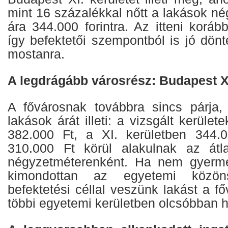
mint 16 százalékkal nőtt a lakások n
ára 344.000 forintra. Az itteni koráb
így befektetői szempontból is jó dön
mostanra.
A legdrágább városrész: Budapest XI
A fővárosnak továbbra sincs párja,
lakások árát illeti: a vizsgált kerület
382.000 Ft, a XI. kerületben 344.0
310.000 Ft körül alakulnak az átla
négyzetméterenként. Ha nem gyerm
kimondottan az egyetemi közöns
befektetési céllal veszünk lakást a f
többi egyetemi kerületben olcsóbban 