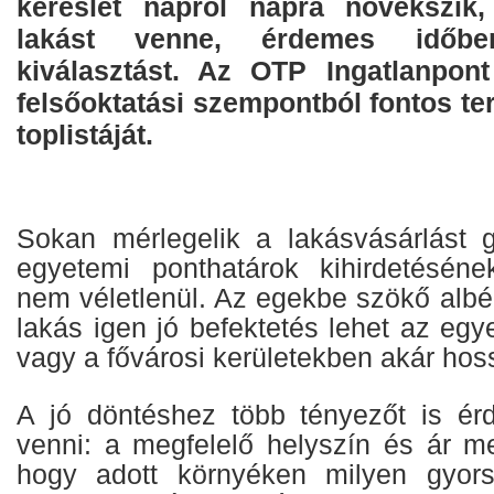
kereslet napról napra növekszik,
lakást venne, érdemes időb
kiválasztást. Az OTP Ingatlanpont 
felsőoktatási szempontból fontos ter
toplistáját.
Sokan mérlegelik a lakásvásárlást 
egyetemi ponthatárok kihirdetéséne
nem véletlenül. Az egekbe szökő albérl
lakás igen jó befektetés lehet az eg
vagy a fővárosi kerületekben akár hos
A jó döntéshez több tényezőt is ér
venni: a megfelelő helyszín és ár mel
hogy adott környéken milyen gyor