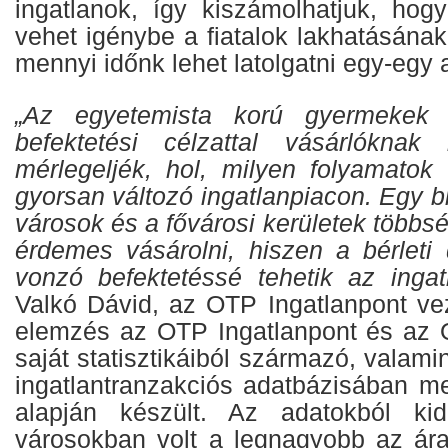
ingatlanok, így kiszámolhatjuk, hog
vehet igénybe a fiatalok lakhatásána
mennyi időnk lehet latolgatni egy-egy a
„Az egyetemista korú gyermekek 
befektetési célzattal vásárlóknak
mérlegeljék, hol, milyen folyamato
gyorsan változó ingatlanpiacon. Egy b
városok és a fővárosi kerületek többs
érdemes vásárolni, hiszen a bérleti
vonzó befektetéssé tehetik az ingatl
Valkó Dávid, az OTP Ingatlanpont ve
elemzés az OTP Ingatlanpont és az 
saját statisztikáiból származó, valami
ingatlantranzakciós adatbázisában me
alapján készült. Az adatokból ki
városokban volt a legnagyobb az ár