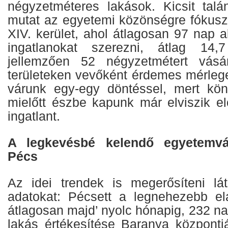
négyzetméteres lakások. Kicsit talá
mutat az egyetemi közönségre fókusz
XIV. kerület, ahol átlagosan 97 nap al
ingatlanokat szerezni, átlag 14,7 
jellemzően 52 négyzetmétert vásá
területeken vevőként érdemes mérlege
várunk egy-egy döntéssel, mert kön
mielőtt észbe kapunk már elviszik el
ingatlant.
A legkevésbé kelendő egyetemvár
Pécs
Az idei trendek is megerősíteni lá
adatokat: Pécsett a legnehezebb el
átlagosan majd’ nyolc hónapig, 232 nap
lakás értékesítése Baranya központ