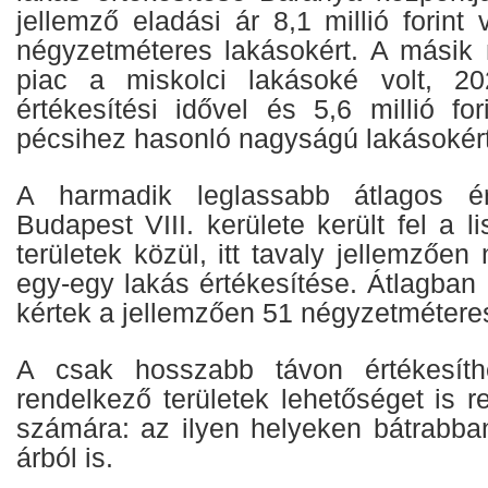
jellemző eladási ár 8,1 millió forint 
négyzetméteres lakásokért. A másik
piac a miskolci lakásoké volt, 2
értékesítési idővel és 5,6 millió for
pécsihez hasonló nagyságú lakásokért
A harmadik leglassabb átlagos ért
Budapest VIII. kerülete került fel a l
területek közül, itt tavaly jellemzően
egy-egy lakás értékesítése. Átlagban 1
kértek a jellemzően 51 négyzetméteres
A csak hosszabb távon értékesíthe
rendelkező területek lehetőséget is r
számára: az ilyen helyeken bátrabban
árból is.