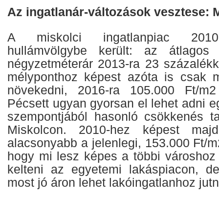
Az ingatlanár-változások vesztese: 
A miskolci ingatlanpiac 2010
hullámvölgybe került: az átlagos 
négyzetméterár 2013-ra 23 százalékka
mélyponthoz képest azóta is csak m
növekedni, 2016-ra 105.000 Ft/m2 
Pécsett ugyan gyorsan el lehet adni eg
szempontjából hasonló csökkenés ta
Miskolcon. 2010-hez képest majd
alacsonyabb a jelenlegi, 153.000 Ft/m2
hogy mi lesz képes a többi városhoz 
kelteni az egyetemi lakáspiacon, d
most jó áron lehet lakóingatlanhoz jutn