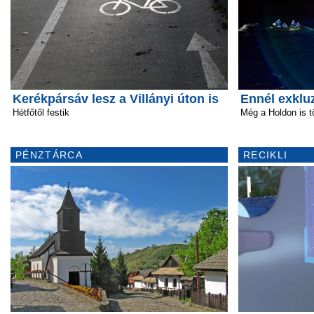
Kerékpársáv lesz a Villányi úton is
Ennél exkluz
Hétfőtől festik
Még a Holdon is t
PÉNZTÁRCA
RECIKLI