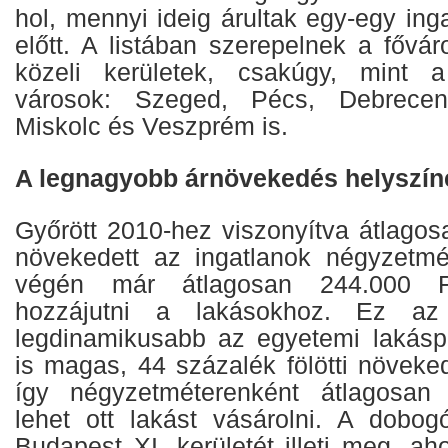
hol, mennyi ideig árultak egy-egy ing
előtt. A listában szerepelnek a fővá
közeli kerületek, csakúgy, mint 
városok: Szeged, Pécs, Debrecen
Miskolc és Veszprém is.
A legnagyobb árnövekedés helyszín
Győrött 2010-hez viszonyítva átlagos
növekedett az ingatlanok négyzetmé
végén már átlagosan 244.000 Ft/
hozzájutni a lakásokhoz. Ez az
legdinamikusabb az egyetemi lakásp
is magas, 44 százalék fölötti növeke
így négyzetméterenként átlagosan 2
lehet ott lakást vásárolni. A dobo
Budapest XI. kerületét illeti meg, aho