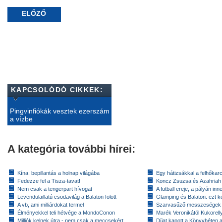
ELŐZŐ
KAPCSOLÓDÓ CIKKEK:
Pingvinfiókák vesztek ezerszám
a vízbe
A kategória további hírei:
Kína: bepillantás a holnap világába
Egy hátizsákkal a felhőkarc
Fedezze fel a Tisza-tavat!
Koncz Zsuzsa és Azahriah
Nem csak a tengerpart hívogat
A futball ereje, a pályán inn
Levendulaillatú csodavilág a Balaton fölött
Glamping és Balaton: ezt ke
A vb, ami milliárdokat termel
Szarvasűző messzeségek
Élményekkel teli hétvége a MondoConon
Marék Veronikától Kukorell
Milliók kelnek útra - nem csak a meccsekért
Díjat kapott a Könyvhéten