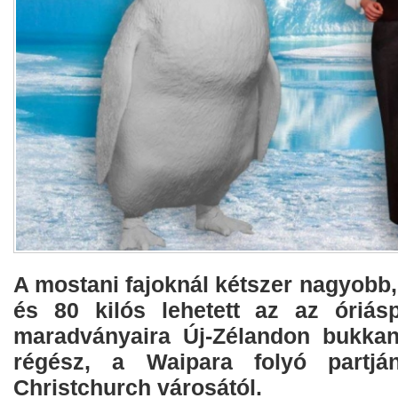
A mostani fajoknál kétszer nagyobb
és 80 kilós lehetett az az óriás
maradványaira Új-Zélandon bukkan
régész, a Waipara folyó partj
Christchurch városától.