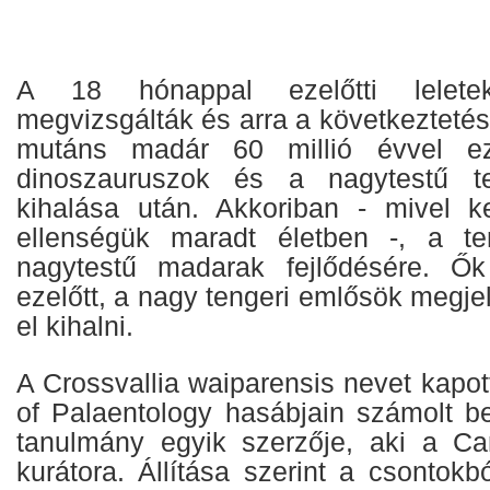
A 18 hónappal ezelőtti lelete
megvizsgálták és arra a következtetésr
mutáns madár 60 millió évvel eze
dinoszauruszok és a nagytestű te
kihalása után. Akkoriban - mivel k
ellenségük maradt életben -, a te
nagytestű madarak fejlődésére. Ők
ezelőtt, a nagy tengeri emlősök megj
el kihalni.
A Crossvallia waiparensis nevet kapott
of Palaentology hasábjain számolt be
tanulmány egyik szerzője, aki a C
kurátora. Állítása szerint a csontokbó