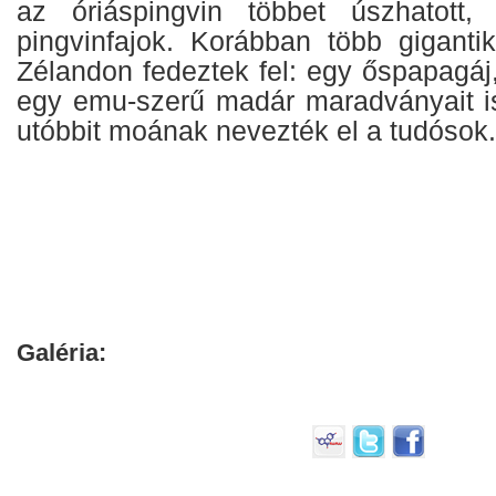
az óriáspingvin többet úszhatott
pingvinfajok. Korábban több giganti
Zélandon fedeztek fel: egy őspapagáj
egy emu-szerű madár maradványait is 
utóbbit moának nevezték el a tudósok.
Galéria: