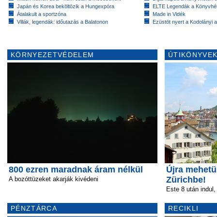
Japán és Korea beköltözik a Hungexpóra
ELTE Legendák a Könyvhé
Átalakult a sportzóna
Made in Vidék
Villák, legendák: időutazás a Balatonon
Ezüstöt nyert a Kodolányi
KÖRNYEZETVÉDELEM
ÚTIKÖNYVEK
800 ezren maradnak áram nélkül
Újra mehetü
Zürichbe!
A bozóttüzeket akarják kivédeni
Este 8 után indul,
PÉNZTÁRCA
RECIKLI