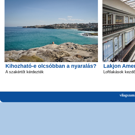
Kihozható-e olcsóbban a nyaralás?
Lakjon Amer
A szakértőt kérdezték
Loftlakások kezd
vilagszam