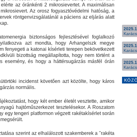
elérte az óránkénti 2 mikrosievertet. A maximálisan
 mikrosievert. Az orosz fogyasztóvédelmi hatóság, a
rvek röntgenvizsgálatánál a páciens az eljárás alatt
 kap.
2025.1
Karács
omenergia biztonságos fejlesztésével foglalkozó
yilatkozva azt mondta, hogy Arhangelszk megye
2025.1
fenyegeti a katonai kísérleti terepen bekövetkezett
Karács
dkívüli bizottság megállapította, hogy nem történt a
ős esemény, és hogy a háttérsugárzás másfél órán
2025.1
Karács
KÖZ
ütörtöki incidenst követően azt közölte, hogy káros
gárzás normális.
tájékoztatást, hogy két ember életét vesztette, amikor
anyagú hajtóműszerkezet tesztelésekor. A Roszatom
gy egy tengeri platformon végzett rakétakísérlet során
 megsérült.
tatása szerint az elhalálozott szakemberek a "rakéta