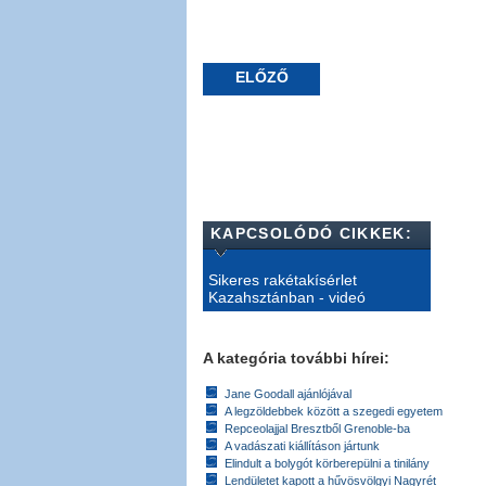
ELŐZŐ
KAPCSOLÓDÓ CIKKEK:
Sikeres rakétakísérlet
Kazahsztánban - videó
A kategória további hírei:
Jane Goodall ajánlójával
A legzöldebbek között a szegedi egyetem
Repceolajjal Bresztből Grenoble-ba
A vadászati kiállításon jártunk
Elindult a bolygót körberepülni a tinilány
Lendületet kapott a hűvösvölgyi Nagyrét