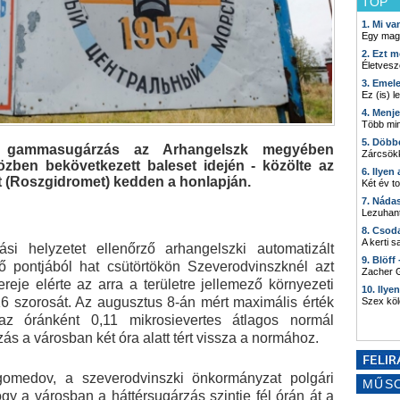
TOP
1. Mi v
Egy mag
2. Ezt m
Életvesz
3. Emel
Ez (is) l
4. Menj
Több min
5. Döbb
 a gammasugárzás az Arhangelszk megyében
Zárcsökk
özben bekövetkezett baleset idején - közölte az
6. Ilyen
t (Roszgidromet) kedden a honlapján.
Két év t
7. Náda
Lezuhant
8. Csod
A kerti 
si helyzetet ellenőrző arhangelszki automatizált
9. Blöff
 pontjából hat csütörtökön Szeverodvinszknél azt
Zacher G
eje elérte az arra a területre jellemező környezeti
10. Ilye
6 szorosát. Az augusztus 8-án mért maximális érték
Szex kö
 az óránként 0,11 mikrosievertes átlagos normál
zás a városban két óra alatt tért vissza a normához.
omedov, a szeverodvinszki önkormányzat polgári
MŰS
gy a városban a háttérsugárzás szintje fél órán át a