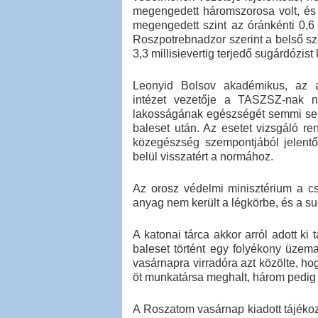
megengedett háromszorosa volt, és 
megengedett szint az óránkénti 0,6
Roszpotrebnadzor szerint a belső sze
3,3 millisievertig terjedő sugárdózist
Leonyid Bolsov akadémikus, az at
intézet vezetője a TASZSZ-nak n
lakosságának egészségét semmi sem 
baleset után. Az esetet vizsgáló ren
közegészség szempontjából jelent
belül visszatért a normához.
Az orosz védelmi minisztérium a cs
anyag nem került a légkörbe, és a su
A katonai tárca akkor arról adott ki 
baleset történt egy folyékony üzem
vasárnapra virradóra azt közölte, ho
öt munkatársa meghalt, három pedig
A Roszatom vasárnap kiadott tájékoz