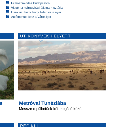
Felhőszakadás Budapesten
Videón a nyíregyházi állatpark sztárja
Csak azt hiszi, hogy hideg ez a nyár
Autómentes lesz a Városliget
ÚTIKÖNYVEK HELYETT
a
Metróval Tunéziába
Messze repülhetünk két megálló között
RECIKLI