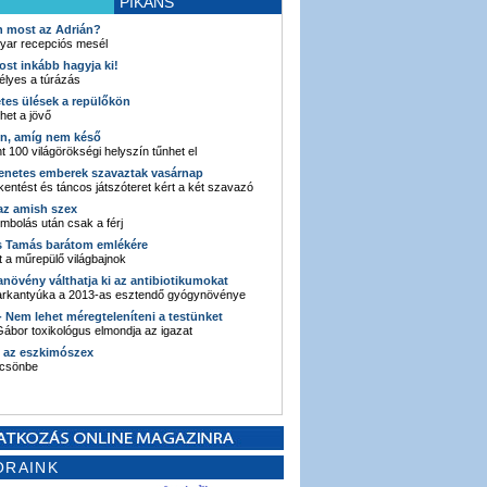
PIKÁNS
an most az Adrián?
yar recepciós mesél
ost inkább hagyja ki!
élyes a túrázás
etes ülések a repülőkön
ehet a jövő
en, amíg nem késő
t 100 világörökségi helyszín tűnhet el
enetes emberek szavaztak vasárnap
entést és táncos játszóteret kért a két szavazó
 az amish szex
ombolás után csak a férj
s Tamás barátom emlékére
 a műrepülő világbajnok
anövény válthatja ki az antibiotikumokat
sarkantyúka a 2013-as esztendő gyógynövénye
 - Nem lehet méregteleníteni a testünket
ábor toxikológus elmondja az igazat
n az eszkimószex
lcsönbe
ORAINK