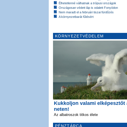
Élhetetlenné válhatnak a trópusi országok
Országosan védett láp is odalett Fonyódon
Nem maradt el a februári tiszai fürdőzés
A környezetbarát fűtésért
KÖRNYEZETVÉDELEM
Kukkoljon valami elképesztőt 
neten!
Az albatroszok titkos élete
PÉNZTÁRCA