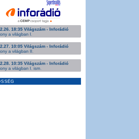
2.26. 18:35 Világszám - Inforádió
ony a világban I.
2.27. 10:05 Világszám - Inforádió
ony a világban II.
2.28. 10:35 Világszám - Inforádió
ony a világban I. ism.
ÖSSÉG