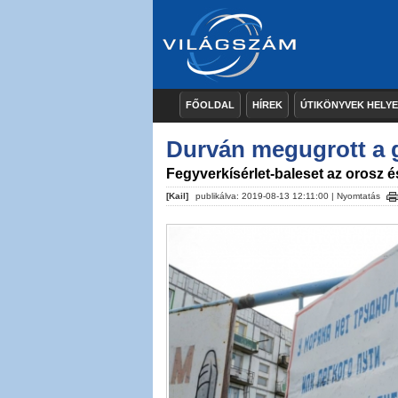
FŐOLDAL
HÍREK
ÚTIKÖNYVEK HELY
Durván megugrott a
Fegyverkísérlet-baleset az orosz 
[Kail]
publikálva: 2019-08-13 12:11:00 |
Nyomtatás