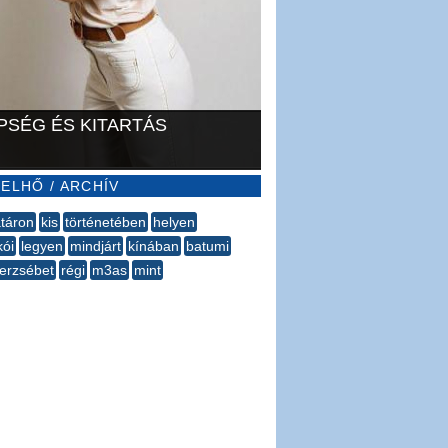
PSÉG ÉS KITARTÁS
ELHŐ / ARCHÍV
táron
kis
történetében
helyen
ói
legyen
mindjárt
kínában
batumi
erzsébet
régi
m3as
mint