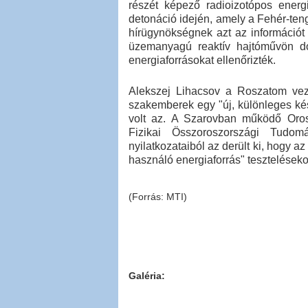
részét képező radioizotópos energi
detonáció idején, amely a Fehér-ten
hírügynökségnek azt az információ
üzemanyagú reaktív hajtóművön do
energiaforrásokat ellenőrizték.
Alekszej Lihacsov a Roszatom vezé
szakemberek egy "új, különleges ké
volt az. A Szarovban működő Orosz
Fizikai Összoroszországi Tudom
nyilatkozataiból az derült ki, hogy 
használó energiaforrás" teszteléseko
(Forrás: MTI)
Galéria: