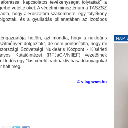
aforrással kapcsolatos tevékenységet folytattak" a
gerbe vetette őket. A védelmi minisztérium a TASZSZ
t adta, hogy a Roszatom szakemberei egy folyékony
lgoztak, és a gyulladás pillanatában az izotópos
rigazgatója hétfőn, azt mondta, hogy a nukleáris
NAP 
szítményen dolgoztak", de nem pontosította, hogy mi
országi Szövetségi Nukleáris Központ - Kísérleti
ányos Kutatóintézet (RFJaC-VNIIEF) vezetőinek
az öt tudós egy "kisméretű, radioaktív hasadóanyagokat
r halt meg.
© vilagszam.hu