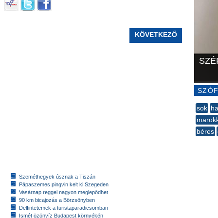
KÖVETKEZŐ
SZÉ
SZÓF
sok
ha
marokk
béres
--
Szeméthegyek úsznak a Tiszán
Pápaszemes pingvin kelt ki Szegeden
Vasárnap reggel nagyon meglepődhet
90 km bicajozás a Börzsönyben
Delfintetemek a turistaparadicsomban
Ismét özönvíz Budapest környékén