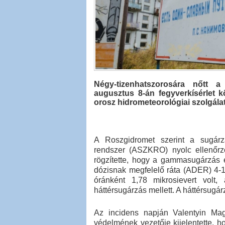
Négy-tizenhatszorosára nőtt
augusztus 8-án fegyverkísérlet k
orosz hidrometeorológiai szolgála
A Roszgidromet szerint a sugárzá
rendszer (ASZKRO) nyolc ellenőrző
rögzítette, hogy a gammasugárzás er
dózisnak megfelelő ráta (ADER) 4-1
óránként 1,78 mikrosievert volt,
háttérsugárzás mellett. A háttérsugár
Az incidens napján Valentyin Mag
védelmének vezetője kijelentette, ho