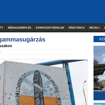
ETT
MÉDIASZEREPLÉS
KÖRNYEZETVÉDELEM
PÉNZTÁRCA
RECIKLI
 gammasugárzás
KE
északon