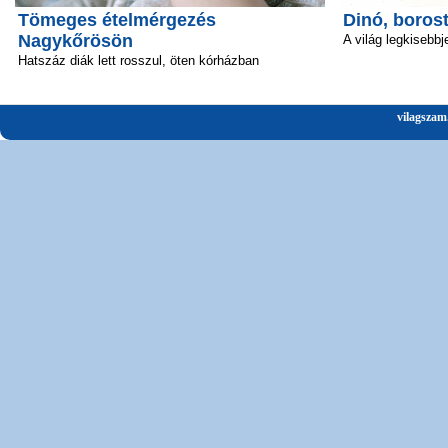
Tömeges ételmérgezés
Dinó, boros
Nagykőrösön
A világ legkisebbj
Hatszáz diák lett rosszul, öten kórházban
vilagszam