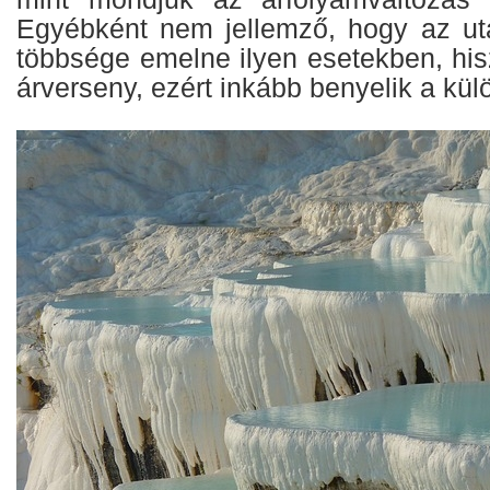
Egyébként nem jellemző, hogy az ut
többsége emelne ilyen esetekben, hi
árverseny, ezért inkább benyelik a kül