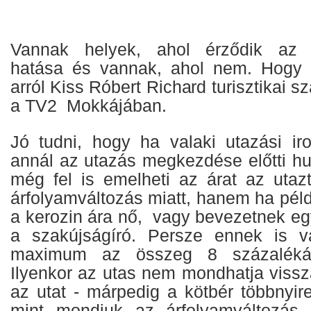
Vannak helyek, ahol érződik az á
hatása és vannak, ahol nem. Hogy h
arról Kiss Róbert Richard turisztikai s
a TV2 Mokkájában.
Jó tudni, hogy ha valaki utazási iro
annál az utazás megkezdése előtti hu
még fel is emelheti az árat az uta
árfolyamváltozás miatt, hanem ha pél
a kerozin ára nő, vagy bevezetnek eg
a szakújságíró. Persze ennek is va
maximum az összeg 8 százalékái
Ilyenkor az utas nem mondhatja viss
az utat - márpedig a kötbér többnyir
mint mondjuk az árfolyamváltozás m