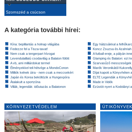
Szomszéd a csúcson
A kategória további hírei:
Kína: bepillantás a holnap világába
Egy hátizsákkal a felhőkarc
Fedezze fel a Tisza-tavat!
Koncz Zsuzsa és Azahriah
Nem csak a tengerpart hívogat
A futball ereje, a pályán inn
Levendulaillatú csodavilág a Balaton fölött
Glamping és Balaton: ezt ke
A vb, ami milliárdokat termel
Szarvasűző messzeségek
Élményekkel teli hétvége a MondoConon
Marék Veronikától Kukorell
Milliók kelnek útra - nem csak a meccsekért
Díjat kapott a Könyvhéten
Japán és Korea beköltözik a Hungexpóra
ELTE Legendák a Könyvhé
Átalakult a sportzóna
Made in Vidék
Villák, legendák: időutazás a Balatonon
Ezüstöt nyert a Kodolányi
KÖRNYEZETVÉDELEM
ÚTIKÖNYVEK