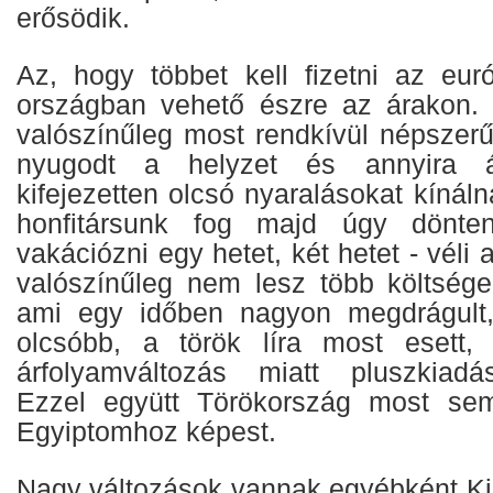
erősödik.
Az, hogy többet kell fizetni az eu
országban vehető észre az árakon. 
valószínűleg most rendkívül népszerű
nyugodt a helyzet és annyira ár
kifejezetten olcsó nyaralásokat kínál
honfitársunk fog majd úgy dönten
vakációzni egy hetet, két hetet - véli 
valószínűleg nem lesz több költsége.
ami egy időben nagyon megdrágult,
olcsóbb, a török líra most esett,
árfolyamváltozás miatt pluszkiadá
Ezzel együtt Törökország most se
Egyiptomhoz képest.
Nagy változások vannak egyébként Ki