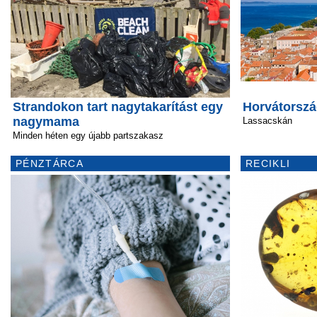
Strandokon tart nagytakarítást egy
Horvátorszá
nagymama
Lassacskán
Minden héten egy újabb partszakasz
PÉNZTÁRCA
RECIKLI