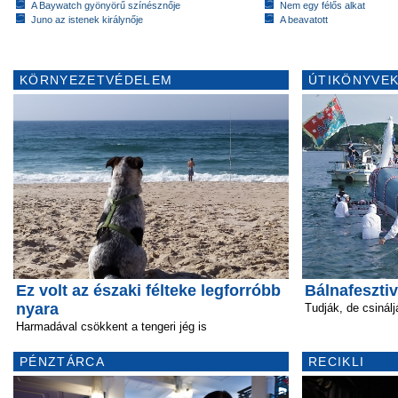
A Baywatch gyönyörű színésznője
Nem egy félős alkat
Juno az istenek királynője
A beavatott
KÖRNYEZETVÉDELEM
ÚTIKÖNYVEK
Ez volt az északi félteke legforróbb
Bálnafeszti
nyara
Tudják, de csinálj
Harmadával csökkent a tengeri jég is
PÉNZTÁRCA
RECIKLI