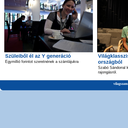
Szüleiből él az Y generáció
Világklasszi
országból
Egymillió forintot szeretnének a számlájukra
Szabó Sándorral k
rajongásról.
vilagszam