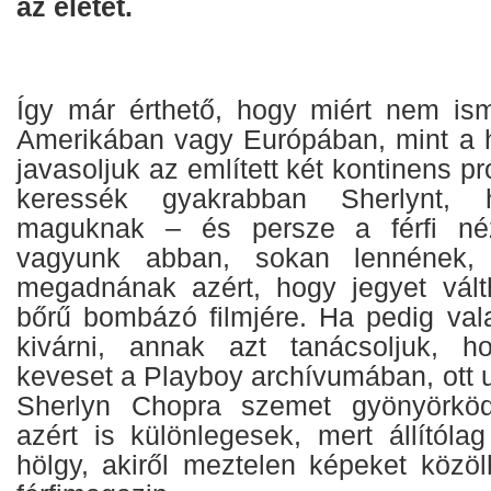
az életét.
Így már érthető, hogy miért nem is
Amerikában vagy Európában, mint a 
javasoljuk az említett két kontinens p
keressék gyakrabban Sherlynt, 
maguknak – és persze a férfi néz
vagyunk abban, sokan lennének, 
megadnának azért, hogy jegyet vált
bőrű bombázó filmjére. Ha pedig val
kivárni, annak azt tanácsoljuk, 
keveset a Playboy archívumában, ott 
Sherlyn Chopra szemet gyönyörködt
azért is különlegesek, mert állítóla
hölgy, akiről meztelen képeket közöl