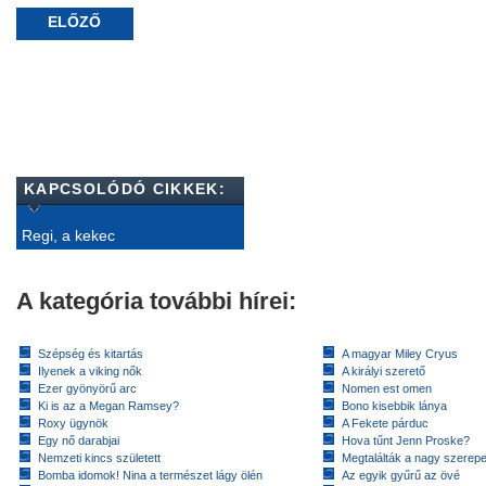
ELŐZŐ
KAPCSOLÓDÓ CIKKEK:
Regi, a kekec
A kategória további hírei:
Szépség és kitartás
A magyar Miley Cryus
Ilyenek a viking nők
A királyi szerető
Ezer gyönyörű arc
Nomen est omen
Ki is az a Megan Ramsey?
Bono kisebbik lánya
Roxy ügynök
A Fekete párduc
Egy nő darabjai
Hova tűnt Jenn Proske?
Nemzeti kincs született
Megtalálták a nagy szerep
Bomba idomok! Nina a természet lágy ölén
Az egyik gyűrű az övé