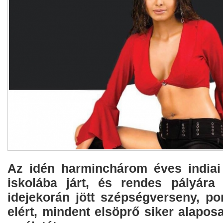
Az idén harminchárom éves indiai
iskolába járt, és rendes pályára
idejekorán jött szépségverseny, po
elért, mindent elsöprő siker alapos