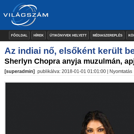
FŐOLDAL
HÍREK
ÚTIKÖNYVEK HELYETT
MÉDIASZEREPLÉS
KÖ
Az indiai nő, elsőként került 
Sherlyn Chopra anyja muzulmán, ap
[superadmin]
publikálva: 2018-01-01 01:01:00 |
Nyomtatás